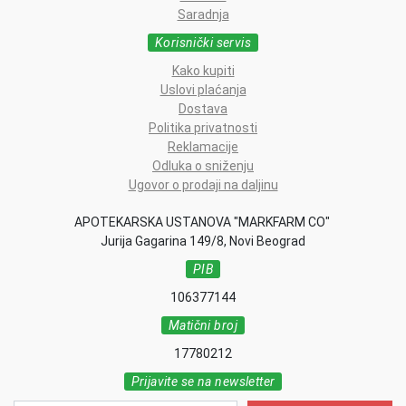
Saradnja
Korisnički servis
Kako kupiti
Uslovi plaćanja
Dostava
Politika privatnosti
Reklamacije
Odluka o sniženju
Ugovor o prodaji na daljinu
APOTEKARSKA USTANOVA "MARKFARM CO"
Jurija Gagarina 149/8, Novi Beograd
PIB
106377144
Matični broj
17780212
Prijavite se na newsletter