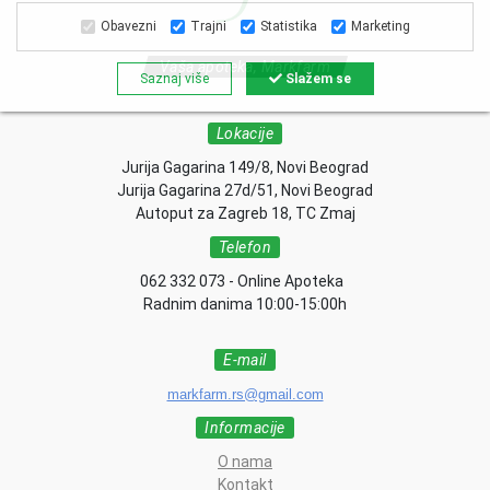
Obavezni
Trajni
Statistika
Marketing
Vaša apoteka, Markfarm
Saznaj više
Slažem se
Lokacije
Jurija Gagarina 149/8, Novi Beograd
Jurija Gagarina 27d/51, Novi Beograd
Autoput za Zagreb 18, TC Zmaj
Telefon
062 332 073 - Online Apoteka
Radnim danima 10:00-15:00h
E-mail
markfarm.rs@gmail.com
Informacije
O nama
Kontakt