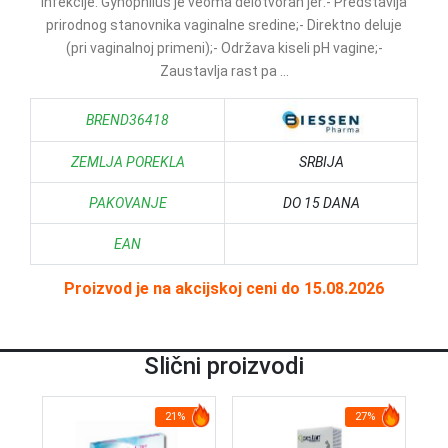
infekcije. Gynophilus je veoma delotvoran jer:- Predstavlja
prirodnog stanovnika vaginalne sredine;- Direktno deluje
(pri vaginalnoj primeni);- Održava kiseli pH vagine;-
Zaustavlja rast pa ...
BREND36418
ZEMLJA POREKLA
SRBIJA
PAKOVANJE
DO 15 DANA
EAN
Proizvod je na akcijskoj ceni do 15.08.2026
Slični proizvodi
21%
27%