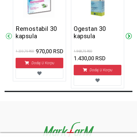
y
Remostabil 30
Ogestan 30
A
a
kapsula
kapsula
t
970,00 RSD
1.233,75 RSD
1.968,75 RSD
1.6
1.430,00 RSD
1
Dodaj U Korpu
Dodaj U Korpu