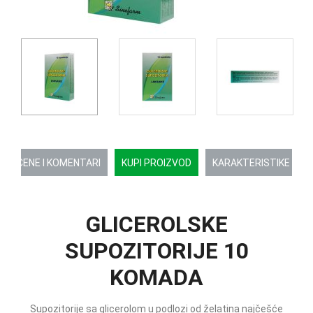
OCENE I KOMENTARI
KUPI PROIZVOD
KARAKTERISTIKE
GLICEROLSKE
SUPOZITORIJE 10
KOMADA
Supozitorije sa glicerolom u podlozi od želatina najčešće