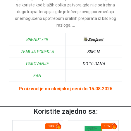
se koriste kod blažih oblika zatvora gde nije potrebna
dugotrajna terapija i gde je lečenje ovog poremećaja
onemogućeno upotrebom oralnih preparata iz bilo kog
razloga. ...
BREND1749
ZEMLJA POREKLA
SRBIJA
PAKOVANJE
DO 10 DANA
EAN
Proizvod je na akcijskoj ceni do 15.08.2026
Koristite zajedno sa:
13%
18%