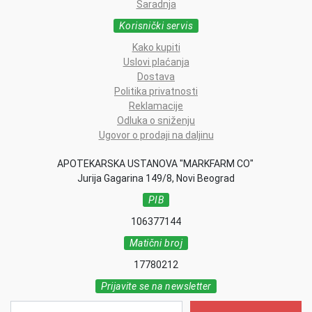
Saradnja
Korisnički servis
Kako kupiti
Uslovi plaćanja
Dostava
Politika privatnosti
Reklamacije
Odluka o sniženju
Ugovor o prodaji na daljinu
APOTEKARSKA USTANOVA "MARKFARM CO"
Jurija Gagarina 149/8, Novi Beograd
PIB
106377144
Matični broj
17780212
Prijavite se na newsletter