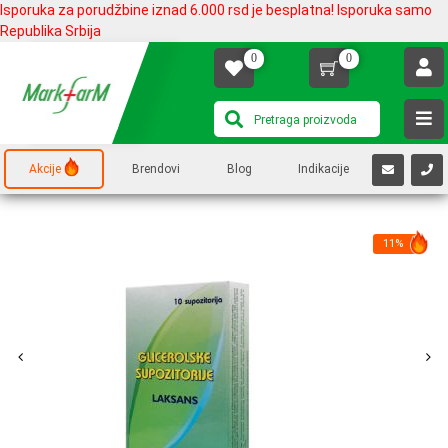
Isporuka za porudžbine iznad 6.000 rsd je besplatna! Isporuka samo
Republika Srbija
0
0
Akcije
Brendovi
Blog
Indikacije
11%