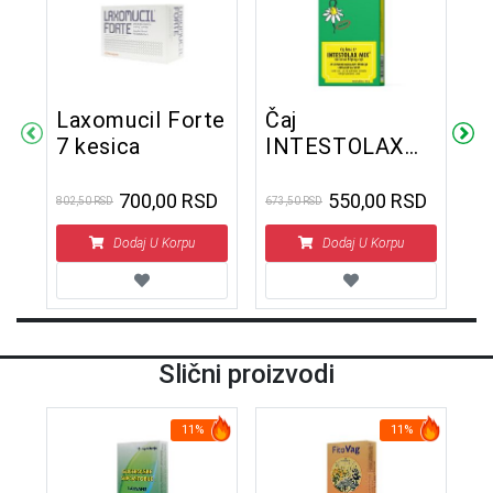
Laxomucil Forte
Čaj
S
7 kesica
INTESTOLAX
2
MIX (Čaj broj
27) 100 g
D
700,00 RSD
550,00 RSD
802,50 RSD
673,50 RSD
751
Dodaj U Korpu
Dodaj U Korpu
Slični proizvodi
11%
11%