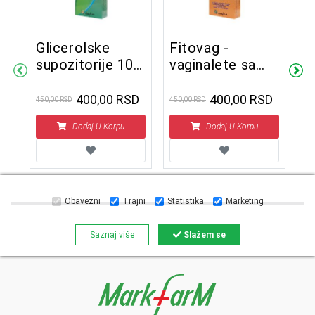
Glicerolske
Fitovag -
supozitorije 10
vaginalete sa
F
komada
ekstraktom
S
lekovitog bilja
400,00 RSD
400,00 RSD
450,00 RSD
450,00 RSD
p
10 komada
h
D
Dodaj U Korpu
Dodaj U Korpu
450
k
Obavezni
Trajni
Statistika
Marketing
Saznaj više
Slažem se