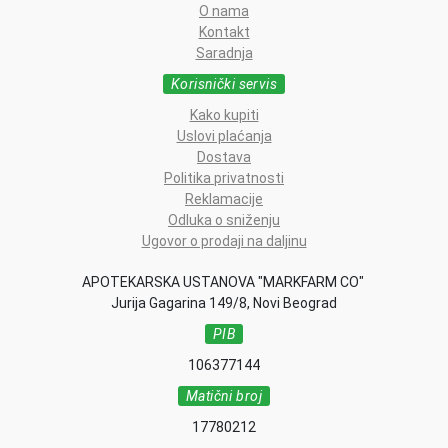
O nama
Kontakt
Saradnja
Korisnički servis
Kako kupiti
Uslovi plaćanja
Dostava
Politika privatnosti
Reklamacije
Odluka o sniženju
Ugovor o prodaji na daljinu
APOTEKARSKA USTANOVA "MARKFARM CO"
Jurija Gagarina 149/8, Novi Beograd
PIB
106377144
Matični broj
17780212