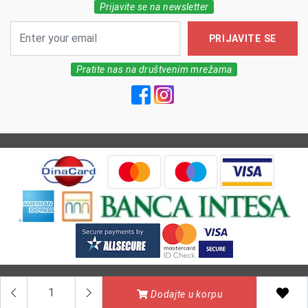
Prijavite se na newsletter
PRIJAVITE SE
Pratite nas na društvenim mrežama
All Rights reserved | MarkFarm Pharmacy 2026
Dodajte u korpu