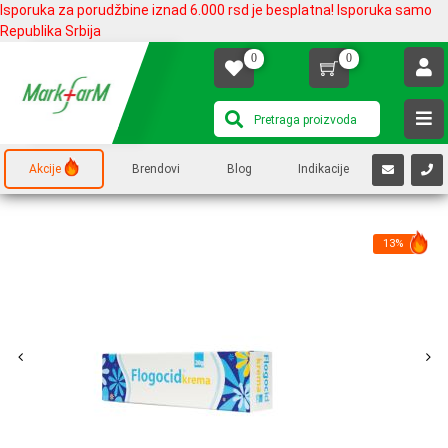
Isporuka za porudžbine iznad 6.000 rsd je besplatna! Isporuka samo
Republika Srbija
0
0
Akcije
Brendovi
Blog
Indikacije
13%