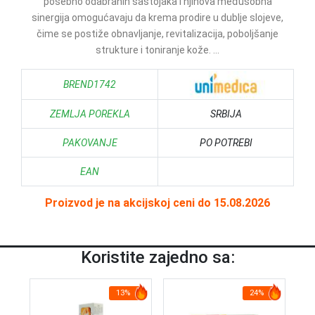
posebno odabranih sastojaka i njihova međusobna
sinergija omogućavaju da krema prodire u dublje slojeve,
čime se postiže obnavljanje, revitalizacija, poboljšanje
strukture i toniranje kože. ...
BREND1742
ZEMLJA POREKLA
SRBIJA
PAKOVANJE
PO POTREBI
EAN
Proizvod je na akcijskoj ceni do 15.08.2026
Koristite zajedno sa:
13%
24%