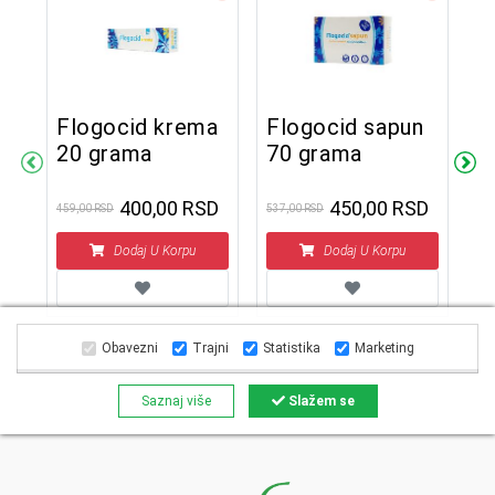
Flogocid krema
Flogocid sapun
20 grama
70 grama
a
F
5
400,00 RSD
450,00 RSD
459,00 RSD
537,00 RSD
D
Dodaj U Korpu
Dodaj U Korpu
876
Obavezni
Trajni
Statistika
Marketing
Saznaj više
Slažem se