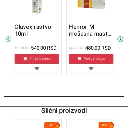
n
Clavex rastvor
Hemor M
H
10ml
mošusna mast
U
za hemoroide 10
s
grama
D
540,00 RSD
480,00 RSD
621,00 RSD
630,00 RSD
306
Dodaj U Korpu
Dodaj U Korpu
Slični proizvodi
13%
16%