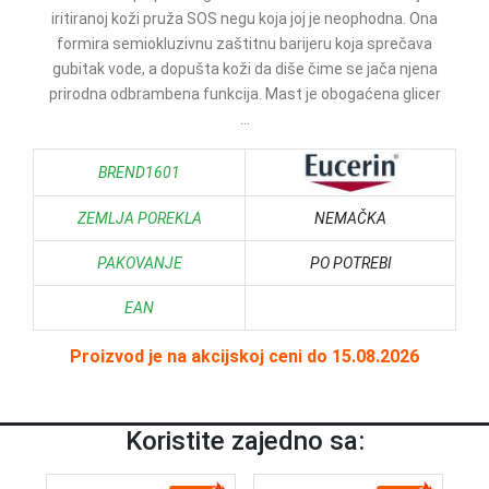
iritiranoj koži pruža SOS negu koja joj je neophodna. Ona
formira semiokluzivnu zaštitnu barijeru koja sprečava
gubitak vode, a dopušta koži da diše čime se jača njena
prirodna odbrambena funkcija. Mast je obogaćena glicer
...
BREND1601
ZEMLJA POREKLA
NEMAČKA
PAKOVANJE
PO POTREBI
EAN
Proizvod je na akcijskoj ceni do 15.08.2026
Koristite zajedno sa: