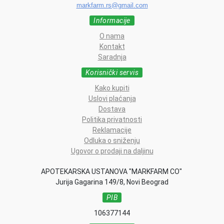
markfarm.rs@gmail.com
Informacije
O nama
Kontakt
Saradnja
Korisnički servis
Kako kupiti
Uslovi plaćanja
Dostava
Politika privatnosti
Reklamacije
Odluka o sniženju
Ugovor o prodaji na daljinu
APOTEKARSKA USTANOVA "MARKFARM CO"
Jurija Gagarina 149/8, Novi Beograd
PIB
106377144