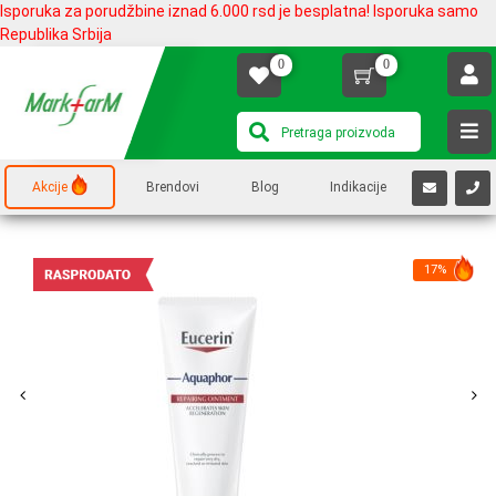
Isporuka za porudžbine iznad 6.000 rsd je besplatna! Isporuka samo
Republika Srbija
0
0
Akcije
Brendovi
Blog
Indikacije
17%