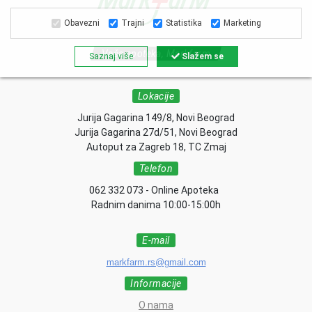
Obavezni
Trajni
Statistika
Marketing
Vaša apoteka, Markfarm
Saznaj više
Slažem se
Lokacije
Jurija Gagarina 149/8, Novi Beograd
Jurija Gagarina 27d/51, Novi Beograd
Autoput za Zagreb 18, TC Zmaj
Telefon
062 332 073 - Online Apoteka
Radnim danima 10:00-15:00h
E-mail
markfarm.rs@gmail.com
Informacije
O nama