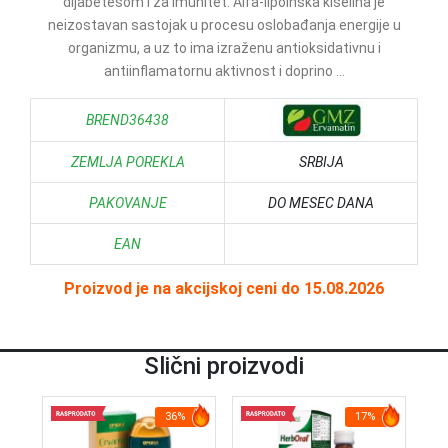
dijabetesom i za imunitet. Alfa-lipoinska kiselina je
neizostavan sastojak u procesu oslobađanja energije u
organizmu, a uz to ima izraženu antioksidativnu i
antiinflamatornu aktivnost i doprino ...
BREND36438
ZEMLJA POREKLA
SRBIJA
PAKOVANJE
DO MESEC DANA
EAN
Proizvod je na akcijskoj ceni do 15.08.2026
Slični proizvodi
36%
17%