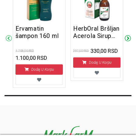
Ervamatin
HerbOral Bršljan
A
šampon 160 ml
Acerola Sirup
A
125 ml
1
330,00 RSD
1.708,50 RSD
397,50 RSD
658
1.100,00 RSD
SD
Dodaj U Korpu
Dodaj U Korpu