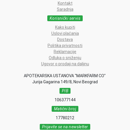
Kontakt
Saradnja
Korisnički servis
Kako kupiti
Uslovi plaćanja
Dostava
Politika privatnosti
Reklamacije
Odluka o sniženju
Ugovor o prodaji na daljinu
APOTEKARSKA USTANOVA "MARKFARM CO"
Jurija Gagarina 149/8, Novi Beograd
PIB
106377144
Matični broj
17780212
Prijavite se na newsletter