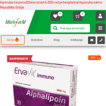
Isporuka za porudžbine iznad 6.000 rsd je besplatna! Isporuka samo
Republika Srbija
0
0
Akcije
Brendovi
Blog
Indikacije
60%