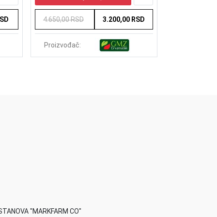
RSD
4.650,00 RSD
3.200,00 RSD
1.708,50 RS
Proizvođač:
Proizvođač:
STANOVA "MARKFARM CO"