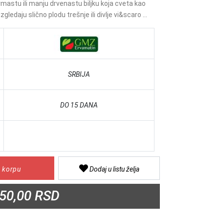
grmastu ili manju drvenastu biljku koja cveta kao
zgledaju slično plodu trešnje ili divlje vi&scaro ...
SRBIJA
DO 15 DANA
 korpu
Dodaj u listu želja
50,00 RSD