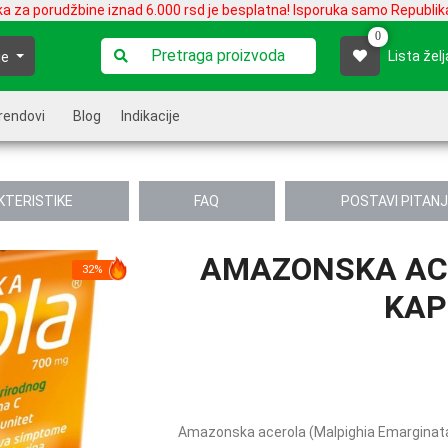
ka za porudžbine iznad 6.000 rsd je besplatna! Isporuka samo Republika
0
Lista želj
je
rendovi
Blog
Indikacije
KTERISTIKE
FAQ
POSTAVI PITAN
AMAZONSKA ACE
32%
KAP
Amazonska acerola (Malpighia Emarginata) 