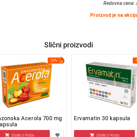
Redovna cena:
Proizvod je na akcij
Slični proizvodi
32%
zonska Acerola 700 mg
Ervamatin 30 kapsula
kapsula
Dodaj U Korpu
Dodaj U Korpu