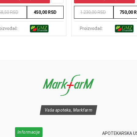
58,50 RSD
450,00 RSD
1.230,00 RSD
750,00 
oizvođač:
Proizvođač:
Vaša apoteka, Markfarm
Informacije
APOTEKARSKA U