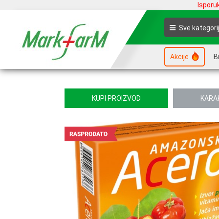
Isporu
Sve kategori
Akcije
B
KUPI PROIZVOD
KARA