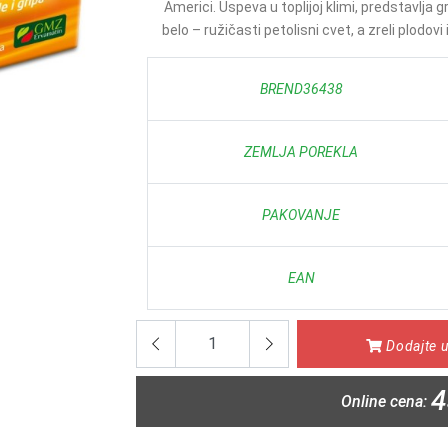
Americi. Uspeva u toplijoj klimi, predstavlja 
belo – ružičasti petolisni cvet, a zreli plodovi i
BREND36438
ZEMLJA POREKLA
PAKOVANJE
EAN
Dodajte u
4
Online cena: