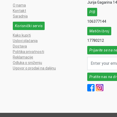
Jurija Gagarina 1
O nama
Kontakt
PIB
Saradnja
106377144
Korisnički servis
Matični broj
Kako kupiti
17780212
Uslovi plaćanja
Dostava
Prijavite se na n
Politika privatnosti
Reklamacije
Odluka o sniženju
Ugovor o prodaji na daljinu
Pratite nas na 