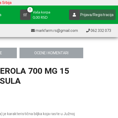
 Srbija
0
Vaša korpa
a
Prijava/Registracija
0,00 RSD
markfarm.rs@gmail.com
062 332 073
JE
OCENE I KOMENTARI
ROLA 700 MG 15
SULA
je karakteristična biljka koja raste u Južnoj