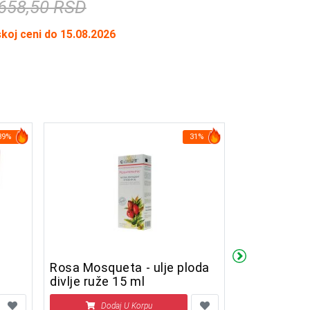
658,50 RSD
skoj ceni do 15.08.2026
39%
31%
Rosa Mosqueta - ulje ploda
Ervamatin 
divlje ruže 15 ml
Dodaj U Korpu
Doda