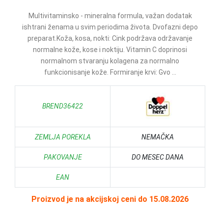
Multivitaminsko - mineralna formula, važan dodatak
ishtrani ženama u svim periodima života. Dvofazni depo
preparat.Koža, kosa, nokti: Cink podržava održavanje
normalne kože, kose i noktiju. Vitamin C doprinosi
normalnom stvaranju kolagena za normalno
funkcionisanje kože. Formiranje krvi: Gvo ...
BREND36422
ZEMLJA POREKLA
NEMAČKA
PAKOVANJE
DO MESEC DANA
EAN
Proizvod je na akcijskoj ceni do 15.08.2026