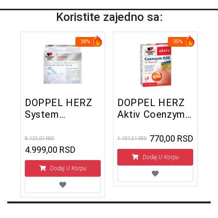
Koristite zajedno sa:
38%
35%
DOPPEL HERZ
DOPPEL HERZ
System
Aktiv Coenzym
Kollagen Beauty
Q 10 + B-
ampule 30x25
Vitamin 30
770,00 RSD
8.125,01 RSD
1.187,51 RSD
ml
kapsula
4.999,00 RSD
Dodaj U Korpu
Dodaj U Korpu