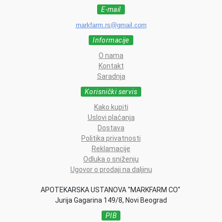
E-mail
markfarm.rs@gmail.com
Informacije
O nama
Kontakt
Saradnja
Korisnički servis
Kako kupiti
Uslovi plaćanja
Dostava
Politika privatnosti
Reklamacije
Odluka o sniženju
Ugovor o prodaji na daljinu
APOTEKARSKA USTANOVA "MARKFARM CO"
Jurija Gagarina 149/8, Novi Beograd
PIB