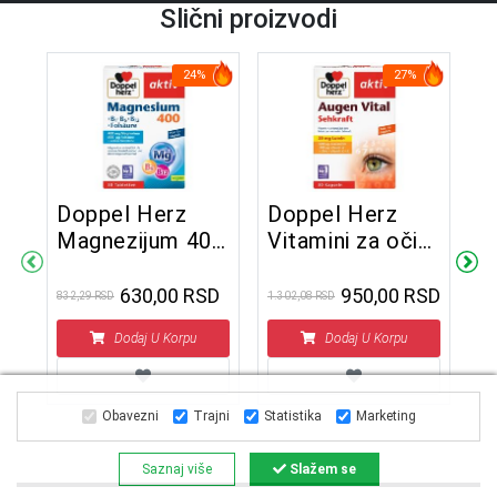
Slični proizvodi
24%
27%
Doppel Herz
Doppel Herz
D
Magnezijum 400
Vitamini za oči
K
+ Folna Kiselina
30 kapsula
1
30 tableta
b
630,00 RSD
950,00 RSD
832,29 RSD
1.302,08 RSD
7.1
4
Dodaj U Korpu
Dodaj U Korpu
Obavezni
Trajni
Statistika
Marketing
Saznaj više
Slažem se