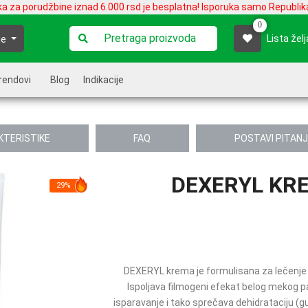
ka za porudžbine iznad 6.000 rsd je besplatna! Isporuka samo Republika
0
Lista želj
je
rendovi
Blog
Indikacije
KTERISTIKE
FAQ
POSTAVI PITAN
DEXERYL KR
29%
DEXERYL krema je formulisana za lečenje
Ispoljava filmogeni efekat belog mekog para
isparavanje i tako sprečava dehidrataciju (gub