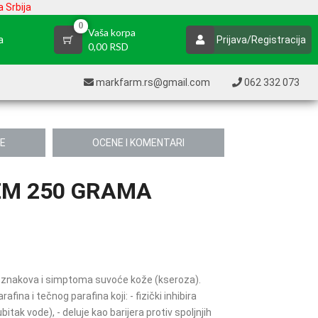
 Srbija
0
Vaša korpa
a
Prijava/Registracija
0,00 RSD
markfarm.rs@gmail.com
062 332 073
JE
OCENE I KOMENTARI
EM 250 GRAMA
 znakova i simptoma suvoće kože (kseroza).
fina i tečnog parafina koji: - fizički inhibira
itak vode), - deluje kao barijera protiv spoljnjih