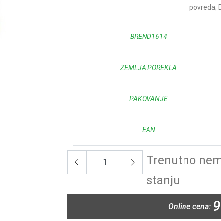
povreda; D
BREND1614
ZEMLJA POREKLA
PAKOVANJE
EAN
Trenutno nem
stanju
9
Online cena: