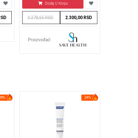
Dodaj U Korpu
RSD
3.278,55 RSD
2.300,00 RSD
Proizvođač:
28%
24%