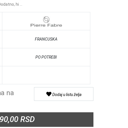
odatno, hi ...
FRANCUSKA
PO POTREBI
a na
Dodaj u listu želja
90,00 RSD