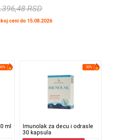
.396,48 RSD
skoj ceni do 15.08.2026
30%
30%
0 ml
Imunolak za decu i odrasle
30 kapsula