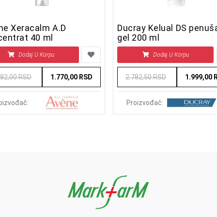
ne Xeracalm A.D
Ducray Kelual DS penuš
centrat 40 ml
gel 200 ml
Dodaj U Korpu
Dodaj U Korpu
382,00 RSD
1.770,00 RSD
2.782,50 RSD
1.999,00 
oizvođač:
Proizvođač: