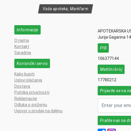
Vaša apoteka, Markfarm
Informacije
APOTEKARSKA U
Jurija Gagarina 1
O nama
Kontakt
PIB
Saradnja
106377144
Korisnički servis
Matični broj
Kako kupiti
17780212
Uslovi plaćanja
Dostava
Prijavite se na n
Politika privatnosti
Reklamacije
Odluka o sniženju
Ugovor o prodaji na daljinu
Pratite nas na 