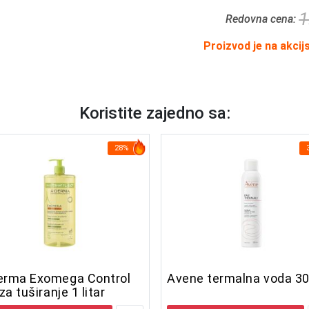
1
Redovna cena:
Proizvod je na akcij
Koristite zajedno sa:
28%
erma Exomega Control
Avene termalna voda 30
 za tuširanje 1 litar