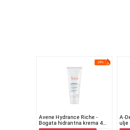
24%
Avene Hydrance Riche -
A-D
Bogata hidrantna krema 40
ulje
ml