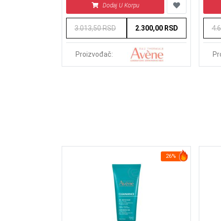
Dodaj U Korpu
3.013,50 RSD
2.300,00 RSD
4.
Proizvođač:
Pr
25%
26%