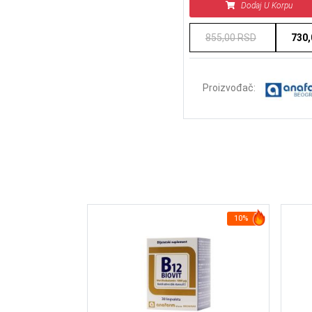
Dodaj U Korpu
855,00 RSD
730
Proizvođač:
22%
10%