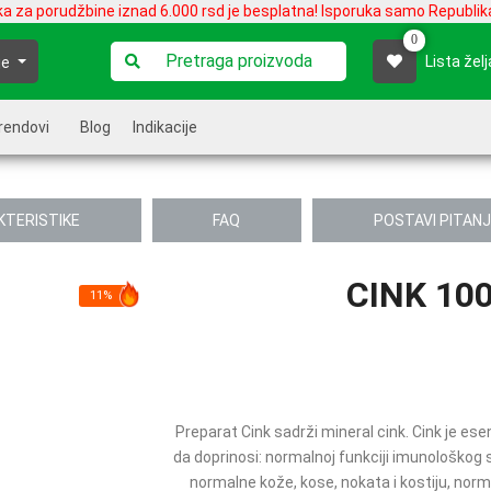
ka za porudžbine iznad 6.000 rsd je besplatna! Isporuka samo Republika
0
Lista želj
je
rendovi
Blog
Indikacije
KTERISTIKE
FAQ
POSTAVI PITAN
CINK 10
11%
Preparat Cink sadrži mineral cink. Cink je ese
da doprinosi: normalnoj funkciji imunološkog
normalne kože, kose, nokata i kostiju, norma