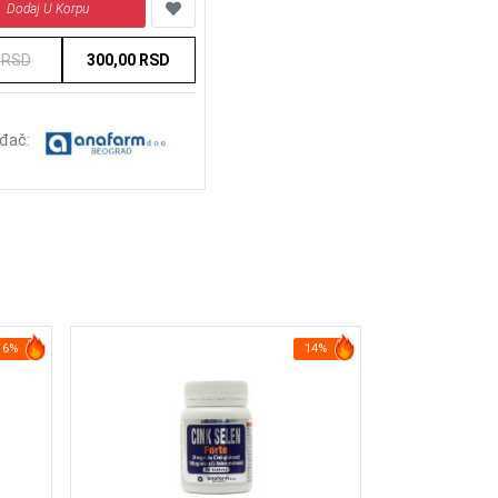
Dodaj U Korpu
 RSD
300,00 RSD
đač:
6%
14%