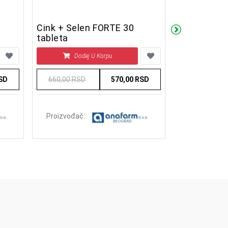
Cink + Selen FORTE 30
Hrom + Sel
tableta
Dodaj U Korpu
Doda
RSD
660,00 RSD
570,00 RSD
667,50 RSD
Proizvođač:
Proizvođač: