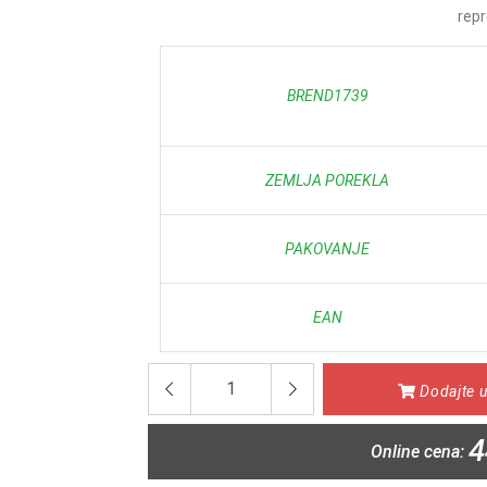
repr
BREND1739
ZEMLJA POREKLA
PAKOVANJE
EAN
Dodajte u
4
Online cena: