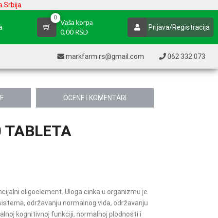
 Srbija
0
Vaša korpa
a
Prijava/Registracija
0,00 RSD
markfarm.rs@gmail.com
062 332 073
JE
OCENE I KOMENTARI
0 TABLETA
ncijalni oligoelement. Uloga cinka u organizmu je
 sistema, održavanju normalnog vida, održavanju
lnoj kognitivnoj funkciji, normalnoj plodnosti i