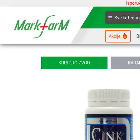
Isporu
Sve kategori
Akcije
B
KUPI PROIZVOD
KARA