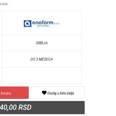
oduk ...
SRBIJA
DO 3 MESECA
 korpu
Dodaj u listu želja
40,00 RSD