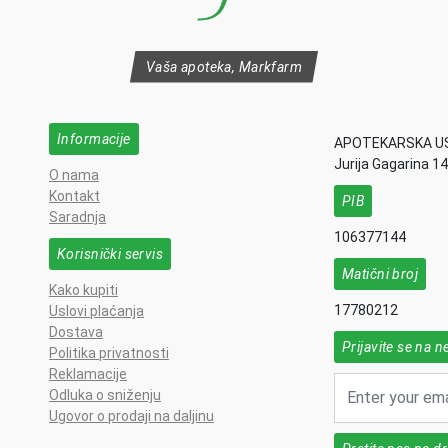
Vaša apoteka, Markfarm
Informacije
APOTEKARSKA U
Jurija Gagarina 1
O nama
Kontakt
PIB
Saradnja
106377144
Korisnički servis
Matični broj
Kako kupiti
17780212
Uslovi plaćanja
Dostava
Prijavite se na n
Politika privatnosti
Reklamacije
Odluka o sniženju
Ugovor o prodaji na daljinu