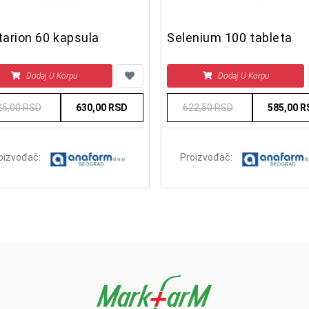
arion 60 kapsula
Selenium 100 tableta
Dodaj U Korpu
Dodaj U Korpu
25,00 RSD
630,00 RSD
622,50 RSD
585,00 
oizvođač:
Proizvođač: