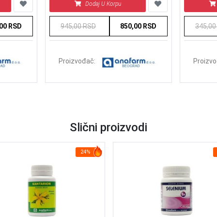
Dodaj U Korpu
,00 RSD
945,00 RSD
850,00 RSD
345,00
Proizvođač:
Proizvo
Slični proizvodi
24%