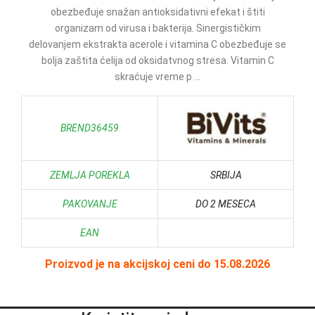
obezbeđuje snažan antioksidativni efekat i štiti
organizam od virusa i bakterija. Sinergističkim
delovanjem ekstrakta acerole i vitamina C obezbeđuje se
bolja zaštita ćelija od oksidatvnog stresa. Vitamin C
skraćuje vreme p ...
BREND36459
ZEMLJA POREKLA
SRBIJA
PAKOVANJE
DO 2 MESECA
EAN
Proizvod je na akcijskoj ceni do 15.08.2026