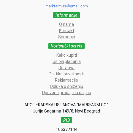
markfarm.rs@gmail.com
Informacije
O nama
Kontakt
Saradnja
Korisnički servis
Kako kupiti
Uslovi plaćanja
Dostava
Politika privatnosti
Reklamacije
Odluka o sniženju
Ugovor o prodaji na daljinu
APOTEKARSKA USTANOVA "MARKFARM CO"
Jurija Gagarina 149/8, Novi Beograd
PIB
106377144