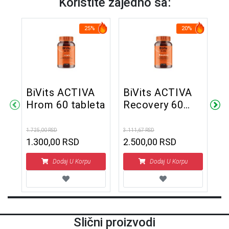
Koristite zajedno sa:
25%
20%
BiVits ACTIVA
BiVits ACTIVA
B
er
Hrom 60 tableta
Recovery 60
S
tableta
6
1.725,00 RSD
3.111,67 RSD
2.6
1.300,00 RSD
2.500,00 RSD
1
Dodaj U Korpu
Dodaj U Korpu
Slični proizvodi