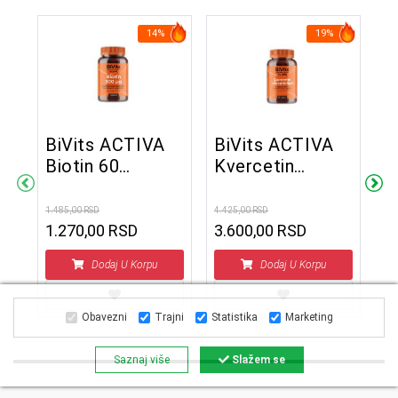
14%
19%
BiVits ACTIVA
BiVits ACTIVA
Biotin 60
Kvercetin
B
tableta
Phospholipid 60
I
tableta
1.485,00 RSD
4.425,00 RSD
B
1.270,00 RSD
3.600,00 RSD
k
6.7
5
Dodaj U Korpu
Dodaj U Korpu
Obavezni
Trajni
Statistika
Marketing
Saznaj više
Slažem se