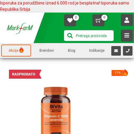
Isporuka za porudžbine iznad 6.000 rsd je besplatna! Isporuka samo
Republika Srbija
0
0
Akcije
Brendovi
Blog
Indikacije
11%