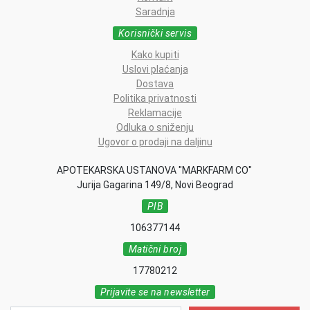
Saradnja
Korisnički servis
Kako kupiti
Uslovi plaćanja
Dostava
Politika privatnosti
Reklamacije
Odluka o sniženju
Ugovor o prodaji na daljinu
APOTEKARSKA USTANOVA "MARKFARM CO"
Jurija Gagarina 149/8, Novi Beograd
PIB
106377144
Matični broj
17780212
Prijavite se na newsletter