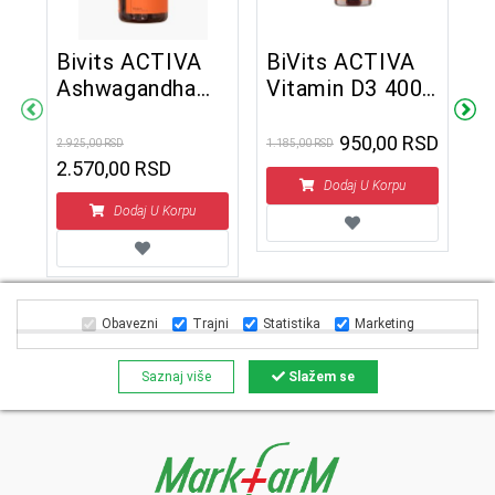
Bivits ACTIVA
BiVits ACTIVA
B
Ashwagandha
Vitamin D3 400
S
KSM-66 500 mg
IU 60 tableta
6
60 kapsula
950,00 RSD
2.925,00 RSD
1.185,00 RSD
2.6
60
2.570,00 RSD
1
Dodaj U Korpu
Dodaj U Korpu
Obavezni
Trajni
Statistika
Marketing
Saznaj više
Slažem se