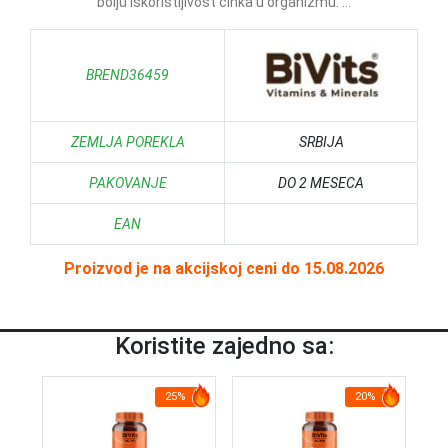
bolju iskoristljivost cinka u organizmu. ...
BREND36459
ZEMLJA POREKLA
SRBIJA
PAKOVANJE
DO 2 MESECA
EAN
Proizvod je na akcijskoj ceni do 15.08.2026
Koristite zajedno sa:
25%
20%