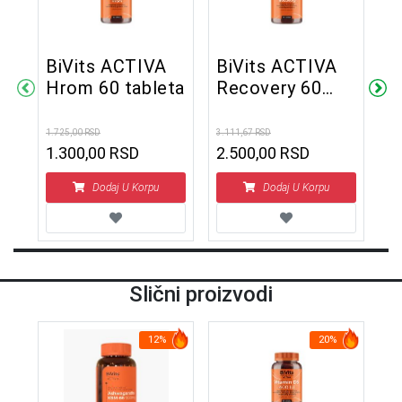
BiVits ACTIVA
BiVits ACTIVA
B
Hrom 60 tableta
Recovery 60
S
tableta
6
1.725,00 RSD
3.111,67 RSD
2.6
1.300,00 RSD
2.500,00 RSD
1
Dodaj U Korpu
Dodaj U Korpu
Slični proizvodi
12%
20%