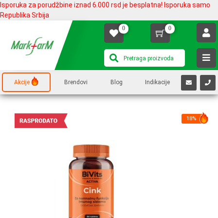
Isporuka za porudžbine iznad 6.000 rsd je besplatna! Isporuka samo
Republika Srbija
0
0
Akcije
Brendovi
Blog
Indikacije
18%