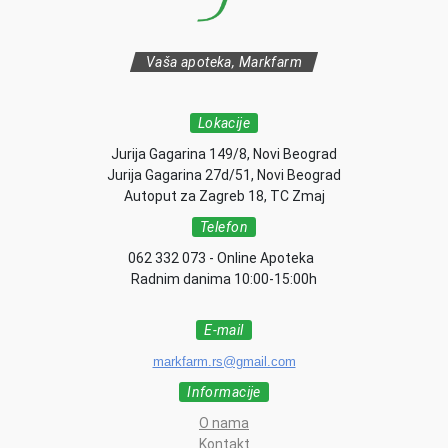
Vaša apoteka, Markfarm
Lokacije
Jurija Gagarina 149/8, Novi Beograd
Jurija Gagarina 27d/51, Novi Beograd
Autoput za Zagreb 18, TC Zmaj
Telefon
062 332 073 - Online Apoteka
Radnim danima 10:00-15:00h
E-mail
markfarm.rs@gmail.com
Informacije
O nama
Kontakt