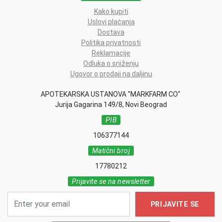
Kako kupiti
Uslovi plaćanja
Dostava
Politika privatnosti
Reklamacije
Odluka o sniženju
Ugovor o prodaji na daljinu
APOTEKARSKA USTANOVA "MARKFARM CO"
Jurija Gagarina 149/8, Novi Beograd
PIB
106377144
Matični broj
17780212
Prijavite se na newsletter
PRIJAVITE SE