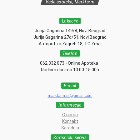
Vaša apoteka, Markfarm
Lokacije
Jurija Gagarina 149/8, Novi Beograd
Jurija Gagarina 27d/51, Novi Beograd
Autoput za Zagreb 18, TC Zmaj
Telefon
062 332 073 - Online Apoteka
Radnim danima 10:00-15:00h
E-mail
markfarm.rs@gmail.com
Informacije
O nama
Kontakt
Saradnja
Korisnički servis