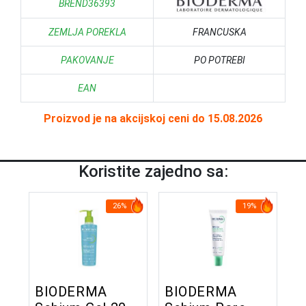
BREND36393
ZEMLJA POREKLA
FRANCUSKA
PAKOVANJE
PO POTREBI
EAN
Proizvod je na akcijskoj ceni do 15.08.2026
Koristite zajedno sa:
26%
19%
BIODERMA
BIODERMA
B