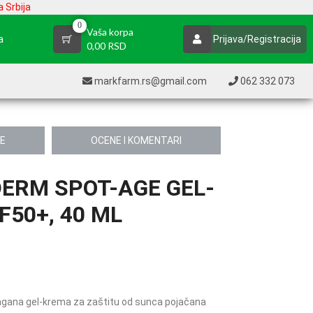
 Srbija
0
Vaša korpa
a
Prijava/Registracija
0,00 RSD
markfarm.rs@gmail.com
062 332 073
JE
OCENE I KOMENTARI
ERM SPOT-AGE GEL-
50+, 40 ML
gana gel-krema za zaštitu od sunca pojačana