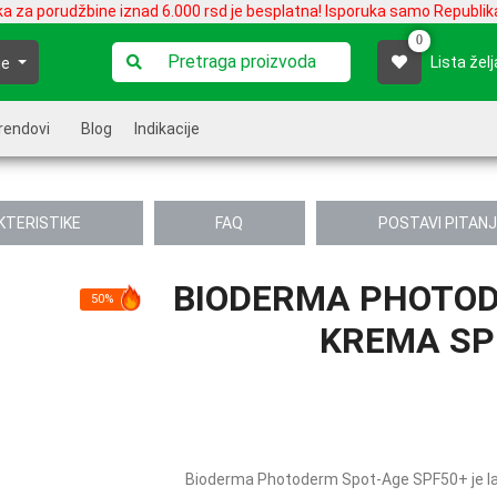
ka za porudžbine iznad 6.000 rsd je besplatna! Isporuka samo Republika
0
Lista želj
je
rendovi
Blog
Indikacije
KTERISTIKE
FAQ
POSTAVI PITAN
BIODERMA PHOTOD
50%
KREMA SPF
Bioderma Photoderm Spot-Age SPF50+ je la