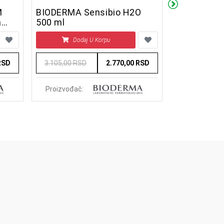
M
BIODERMA Sensibio H2O
BIODERMA A
a
500 ml
usne 4 g
Dodaj U Korpu
Doda
RSD
3.105,00 RSD
2.770,00 RSD
900,00 RSD
Proizvođač:
Proizvođač: