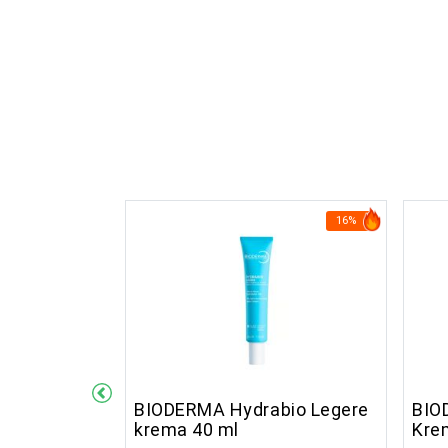
24%
16%
bio Gel
BIODERMA Hydrabio Legere
BIO
l
krema 40 ml
Krem