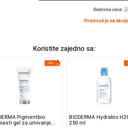
3
Redovna cena:
Proizvod je na akcij
Koristite zajedno sa:
23%
DERMA Pigmentbio
BIODERMA Hydrabio H2
asti gel za umivanje
250 ml