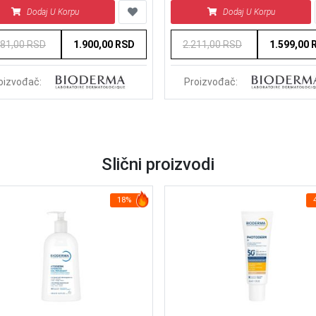
 ml
Dodaj U Korpu
Dodaj U Korpu
481,00 RSD
1.900,00 RSD
2.211,00 RSD
1.599,00 
oizvođač:
Proizvođač:
Slični proizvodi
18%