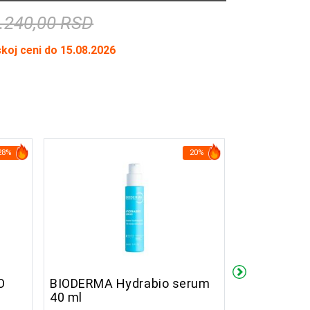
.240,00 RSD
skoj ceni do 15.08.2026
28%
20%
O
BIODERMA Hydrabio serum
BIODERMA H
40 ml
Moussant 