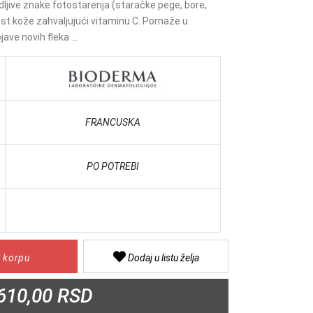
dljive znake fotostarenja (staračke pege, bore,
t kože zahvaljujući vitaminu C. Pomaže u
ave novih fleka ...
FRANCUSKA
PO POTREBI
 korpu
Dodaj u listu želja
610,00 RSD