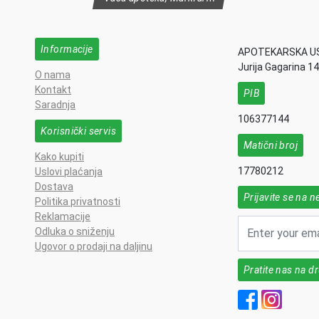
Informacije
APOTEKARSKA U
Jurija Gagarina 1
O nama
Kontakt
PIB
Saradnja
106377144
Korisnički servis
Matični broj
Kako kupiti
17780212
Uslovi plaćanja
Dostava
Prijavite se na n
Politika privatnosti
Reklamacije
Odluka o sniženju
Ugovor o prodaji na daljinu
Pratite nas na 