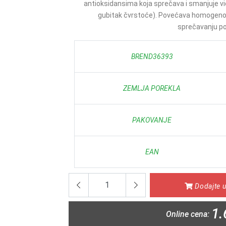
antioksidansima koja sprečava i smanjuje vi
gubitak čvrstoće). Povećava homogenos
sprečavanju poj
BREND36393
ZEMLJA POREKLA
PAKOVANJE
EAN
Dodajte u
1.
Online cena: