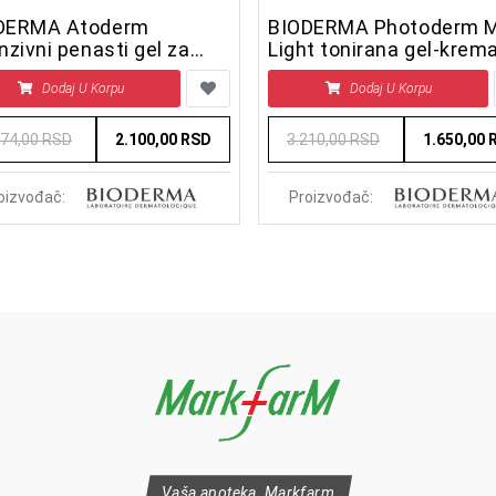
DERMA Atoderm
BIODERMA Photoderm 
nzivni penasti gel za
Light tonirana gel-krem
pranje lica i tela 500 ml
SPF50+, 40 ml
Dodaj U Korpu
Dodaj U Korpu
574,00 RSD
2.100,00 RSD
3.210,00 RSD
1.650,00 
oizvođač:
Proizvođač:
Vaša apoteka, Markfarm