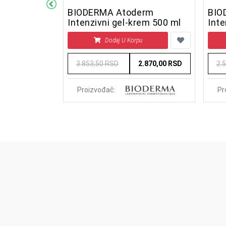
 Gel 200
BIODERMA Atoderm
BIO
Intenzivni gel-krem 500 ml
Inte
u
Dodaj U Korpu
1.999,00 RSD
3.853,50 RSD
2.870,00 RSD
2.
Proizvođač:
Pr