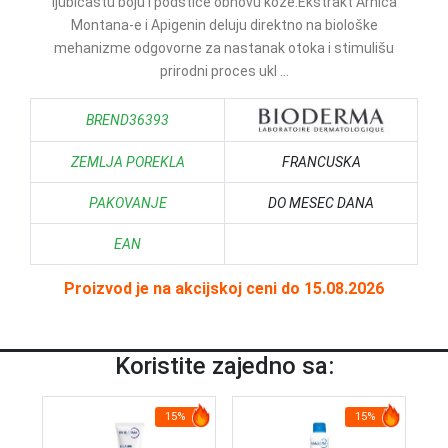
ljubičastu boju i podstiče obnovu kože.Ekstrakt Arnica
Montana-e i Apigenin deluju direktno na biološke
mehanizme odgovorne za nastanak otoka i stimulišu
prirodni proces ukl ...
BREND36393
ZEMLJA POREKLA
FRANCUSKA
PAKOVANJE
DO MESEC DANA
EAN
Proizvod je na akcijskoj ceni do 15.08.2026
Koristite zajedno sa:
15%
15%