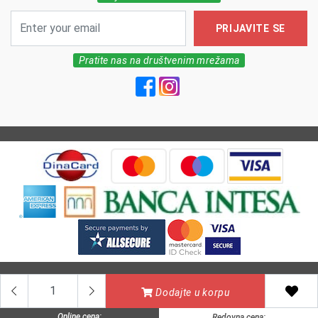
PRIJAVITE SE
Pratite nas na društvenim mrežama
All Rights reserved | MarkFarm Pharmacy 2026
Dodajte u korpu
Online cena:
Redovna cena: