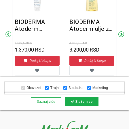
BIODERMA
BIODERMA
Atoderm
Atoderm ulje za
B
Intenzivni
tuširanje 1 litar
A
balzam 75 ml
1.627,50 RSD
3.886,50 RSD
z
1.370,00 RSD
3.200,00 RSD
l
2.7
2
Dodaj U Korpu
Dodaj U Korpu
Obavezni
Trajni
Statistika
Marketing
Saznaj više
Slažem se