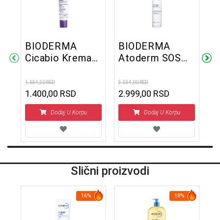
BIODERMA
BIODERMA
B
+
Cicabio Krema+
Atoderm SOS
C
40 ml
sprej protiv
S
svraba kože 200
1.654,50 RSD
3.534,00 RSD
2.0
ml
1.400,00 RSD
2.999,00 RSD
1
Dodaj U Korpu
Dodaj U Korpu
Slični proizvodi
16%
18%