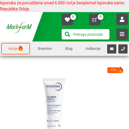
Isporuka za porudžbine iznad 6.000 rsd je besplatna! Isporuka samo
Republika Srbija
0
0
Akcije
Brendovi
Blog
Indikacije
17%