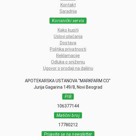
Kontakt
Saradnja
Korisnički servis
Kako kupiti
Uslovi plaćanja
Dostava
Politika privatnosti
Reklamacije
Odluka o sniženju
Ugovor o prodaji na daljinu
APOTEKARSKA USTANOVA "MARKFARM CO"
Jurija Gagarina 149/8, Novi Beograd
PIB
106377144
Matični broj
17780212
Prijavite se na newsletter