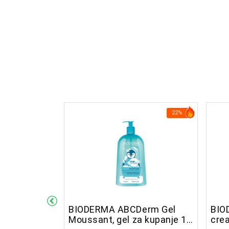
22%
22%
Derm
BIODERMA ABCDerm Gel
BIO
za lice i
Moussant, gel za kupanje 1
crea