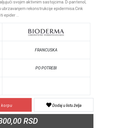
aljujući svojim aktivnim sastojcima. D-pantenol,
ru ubrzavanjem rekonstrukcije epidermisa.Cink
ti epider ...
FRANCUSKA
PO POTREBI
 korpu
Dodaj u listu želja
300,00 RSD