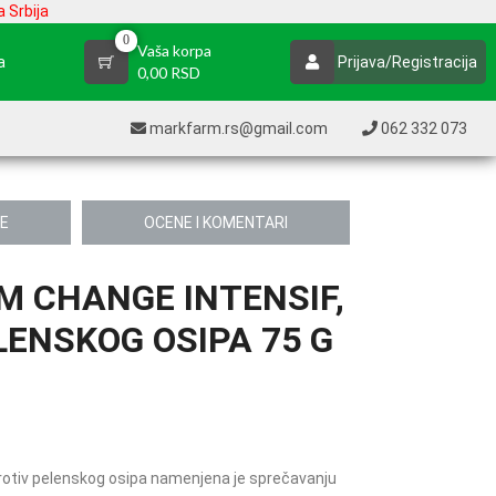
 Srbija
0
Vaša korpa
a
Prijava/Registracija
0,00 RSD
markfarm.rs@gmail.com
062 332 073
JE
OCENE I KOMENTARI
 CHANGE INTENSIF,
ENSKOG OSIPA 75 G
otiv pelenskog osipa namenjena je sprečavanju