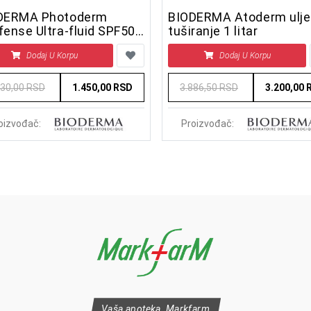
DERMA Photoderm
BIODERMA Atoderm ulje
ense Ultra-fluid SPF50+
tuširanje 1 litar
sible, 40 ml
Dodaj U Korpu
Dodaj U Korpu
730,00 RSD
1.450,00 RSD
3.886,50 RSD
3.200,00 
oizvođač:
Proizvođač:
Vaša apoteka, Markfarm