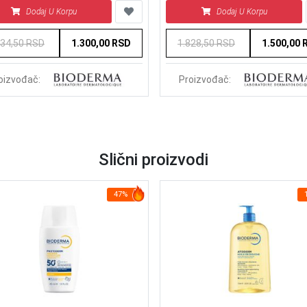
 i telo 45 ml
200 ml
Dodaj U Korpu
Dodaj U Korpu
534,50 RSD
1.300,00 RSD
1.828,50 RSD
1.500,00 
oizvođač:
Proizvođač:
Slični proizvodi
47%