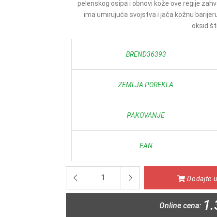
pelenskog osipa i obnovi kože ove regije zahv
ima umirujuća svojstva i jača kožnu barije
oksid šti
BREND36393
ZEMLJA POREKLA
PAKOVANJE
EAN
Dodajte u
1.
Online cena: