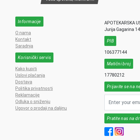
Informacije
APOTEKARSKA U
Jurija Gagarina 1
O nama
Kontakt
PIB
Saradnja
106377144
Korisnički servis
Matični broj
Kako kupiti
17780212
Uslovi plaćanja
Dostava
Prijavite se na n
Politika privatnosti
Reklamacije
Odluka o sniženju
Ugovor o prodaji na daljinu
Pratite nas na 