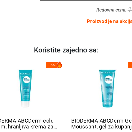
1
Redovna cena:
Proizvod je na akcij
Koristite zajedno sa:
15%
DERMA ABCDerm cold
BIODERMA ABCDerm Ge
m, hranljiva krema za
Moussant, gel za kupan