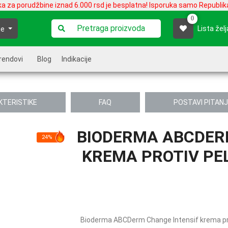
ka za porudžbine iznad 6.000 rsd je besplatna! Isporuka samo Republika
0
Lista želj
je
rendovi
Blog
Indikacije
KTERISTIKE
FAQ
POSTAVI PITAN
BIODERMA ABCDERM
24%
KREMA PROTIV PEL
Bioderma ABCDerm Change Intensif krema pr