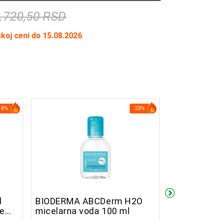
.720,50 RSD
skoj ceni do 15.08.2026
18%
23%
l
BIODERMA ABCDerm H2O
BIODERMA
je
micelarna voda 100 ml
Hydratant, 