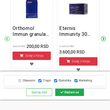
Orthomol
Eternis
Immun granulat
Immunity 30
S
1 kesica/dnevna
kesica
G
doza
200,00 RSD
262,42 RSD
3.629,73 RSD
t
3.600,00 RSD
Dodaj U Korpu
4.6
3
Dodaj U Korpu
Obavezni
Trajni
Statistika
Marketing
Saznaj više
Slažem se