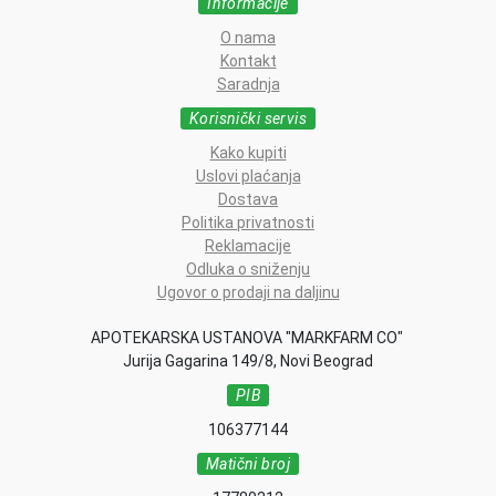
Informacije
O nama
Kontakt
Saradnja
Korisnički servis
Kako kupiti
Uslovi plaćanja
Dostava
Politika privatnosti
Reklamacije
Odluka o sniženju
Ugovor o prodaji na daljinu
APOTEKARSKA USTANOVA "MARKFARM CO"
Jurija Gagarina 149/8, Novi Beograd
PIB
106377144
Matični broj