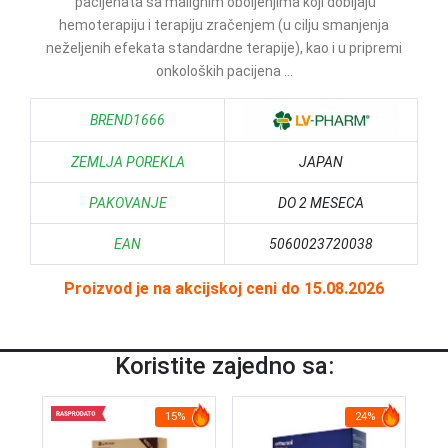
pacijenata sa malignim oboljenjima koji dobijaju
hemoterapiju i terapiju zračenjem (u cilju smanjenja
neželjenih efekata standardne terapije), kao i u pripremi
onkoloških pacijena ...
BREND1666
ZEMLJA POREKLA
JAPAN
PAKOVANJE
DO 2 MESECA
EAN
5060023720038
Proizvod je na akcijskoj ceni do 15.08.2026
Koristite zajedno sa:
15%
24%