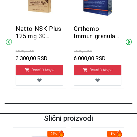
Natto NSK Plus
Orthomol
D
125 mg 30
Immun granulat
k
kapsula
30 doza
3.870,00 RSD
7.875,00 RSD
1.6
3.300,00 RSD
6.000,00 RSD
1
Dodaj U Korpu
Dodaj U Korpu
Slični proizvodi
24%
1%