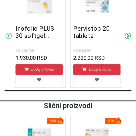
Inofolic PLUS
Pervistop 20
B
30 softgel
tableta
v
kapsula
2.512,50 RSD
2.809,50 RSD
1.8
1.930,00 RSD
2.220,00 RSD
1
Dodaj U Korpu
Dodaj U Korpu
Slični proizvodi
24%
20%