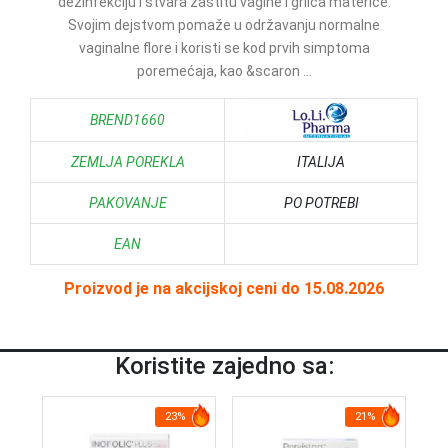
dezinfekciju i stvara zaštitu vagine i grlića materice.
Svojim dejstvom pomaže u održavanju normalne
vaginalne flore i koristi se kod prvih simptoma
poremećaja, kao &scaron ...
BREND1660
ZEMLJA POREKLA
ITALIJA
PAKOVANJE
PO POTREBI
EAN
Proizvod je na akcijskoj ceni do 15.08.2026
Koristite zajedno sa:
23%
21%