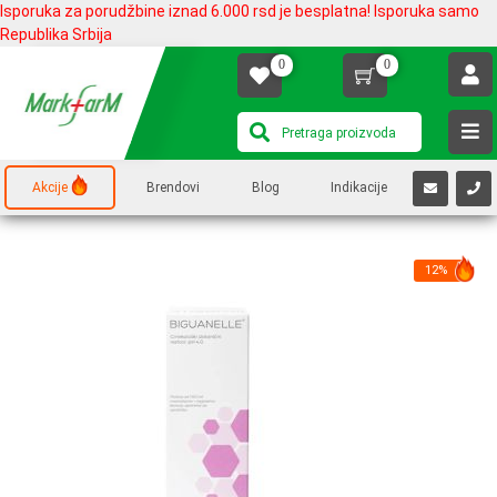
Isporuka za porudžbine iznad 6.000 rsd je besplatna! Isporuka samo
Republika Srbija
0
0
Akcije
Brendovi
Blog
Indikacije
12%