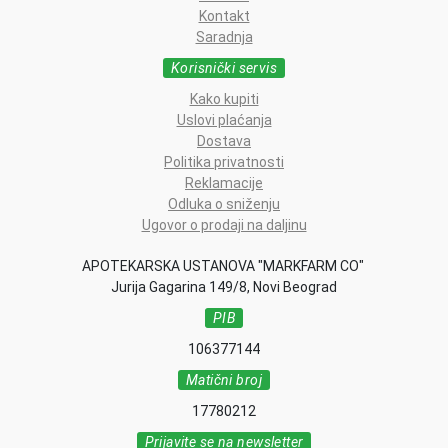
Kontakt
Saradnja
Korisnički servis
Kako kupiti
Uslovi plaćanja
Dostava
Politika privatnosti
Reklamacije
Odluka o sniženju
Ugovor o prodaji na daljinu
APOTEKARSKA USTANOVA "MARKFARM CO"
Jurija Gagarina 149/8, Novi Beograd
PIB
106377144
Matični broj
17780212
Prijavite se na newsletter