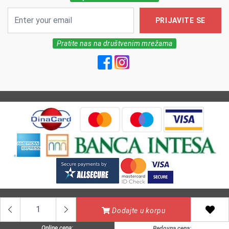
PRIJAVITE SE
Pratite nas na društvenim mrežama
All Rights reserved | MarkFarm Pharmacy 2026
Dodajte u korpu
Online cena:
Redovna cena: