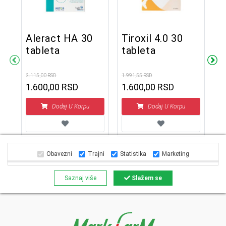
Aleract HA 30
Tiroxil 4.0 30
P
tableta
tableta
t
2.115,00 RSD
1.991,55 RSD
2.8
1.600,00 RSD
1.600,00 RSD
2
Dodaj U Korpu
Dodaj U Korpu
Obavezni
Trajni
Statistika
Marketing
Saznaj više
Slažem se