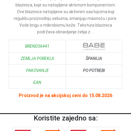
blazinica, koje su natopljene aktivnom komponentom.
Ove blazinice natopljene su aktivnim sastojcima koji
regulišu proizvodnju sebuma, smanjuju masnoću i pore.
Vode brigu o mikrobiomu kože. Tekstura blazinica
podržava obnavljanje ćelija z ...
BREND36441
ZEMLJA POREKLA
ŠPANIJA
PAKOVANJE
PO POTREBI
EAN
Proizvod je na akcijskoj ceni do 15.08.2026
Koristite zajedno sa: