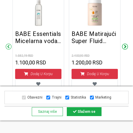
BABE Essentials
BABE Matirajući
Micelarna voda
Super Fluid
a
B
250 ml
tonirani SPF 50,
O
50 ml
1.582,19 RSD
2.400,93 RSD
1.100,00 RSD
1.200,00 RSD
3.9
3
Dodaj U Korpu
Dodaj U Korpu
Obavezni
Trajni
Statistika
Marketing
Saznaj više
Slažem se