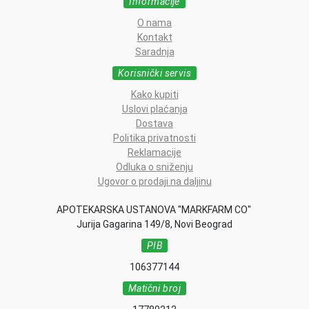
Informacije
O nama
Kontakt
Saradnja
Korisnički servis
Kako kupiti
Uslovi plaćanja
Dostava
Politika privatnosti
Reklamacije
Odluka o sniženju
Ugovor o prodaji na daljinu
APOTEKARSKA USTANOVA "MARKFARM CO"
Jurija Gagarina 149/8, Novi Beograd
PIB
106377144
Matični broj