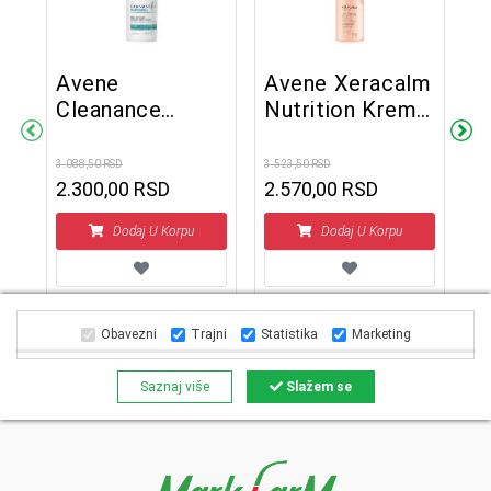
Avene
Avene Xeracalm
Cleanance
Nutrition Krema
lm
D
comedomed+
za kupanje 500
t
D
30 ml
ml
3.088,50 RSD
3.523,50 RSD
k
2.300,00 RSD
2.570,00 RSD
s
2.5
l
1
Dodaj U Korpu
Dodaj U Korpu
Obavezni
Trajni
Statistika
Marketing
Saznaj više
Slažem se