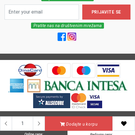
PRIJAVITE SE
Pratite nas na društvenim mrežama
All Rights reserved | MarkFarm Pharmacy 2026
Dodajte u korpu
Online cena:
Redovna cena: