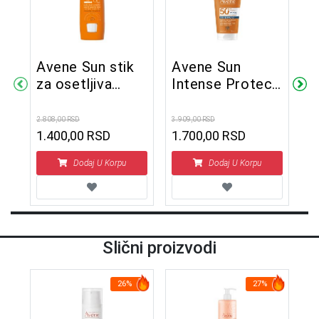
a
Avene Sun stik
Avene Sun
A
za osetljiva
Intense Protect
v
područja
fluid SPF50+
SPF50+
150 ml
2.808,00 RSD
3.909,00 RSD
1.8
1.400,00 RSD
1.700,00 RSD
1
Dodaj U Korpu
Dodaj U Korpu
Slični proizvodi
26%
27%