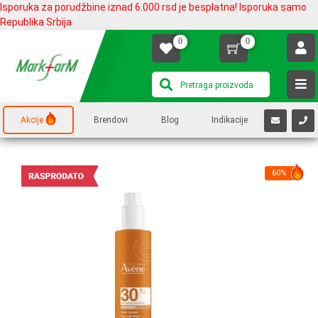
Isporuka za porudžbine iznad 6.000 rsd je besplatna! Isporuka samo
Republika Srbija
0
0
Akcije
Brendovi
Blog
Indikacije
60%