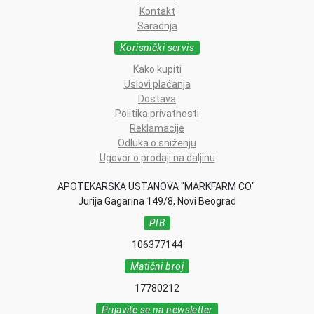
Kontakt
Saradnja
Korisnički servis
Kako kupiti
Uslovi plaćanja
Dostava
Politika privatnosti
Reklamacije
Odluka o sniženju
Ugovor o prodaji na daljinu
APOTEKARSKA USTANOVA "MARKFARM CO"
Jurija Gagarina 149/8, Novi Beograd
PIB
106377144
Matični broj
17780212
Prijavite se na newsletter