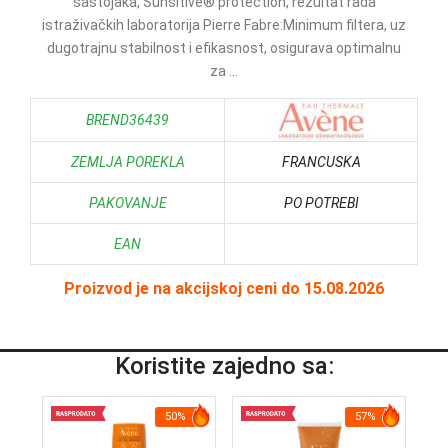
sastojaka, Sunsitive® protection, rezultat rada
istraživačkih laboratorija Pierre Fabre:Minimum filtera, uz
dugotrajnu stabilnost i efikasnost, osigurava optimalnu
za ...
BREND36439
ZEMLJA POREKLA
FRANCUSKA
PAKOVANJE
PO POTREBI
EAN
Proizvod je na akcijskoj ceni do 15.08.2026
Koristite zajedno sa:
50%
57%