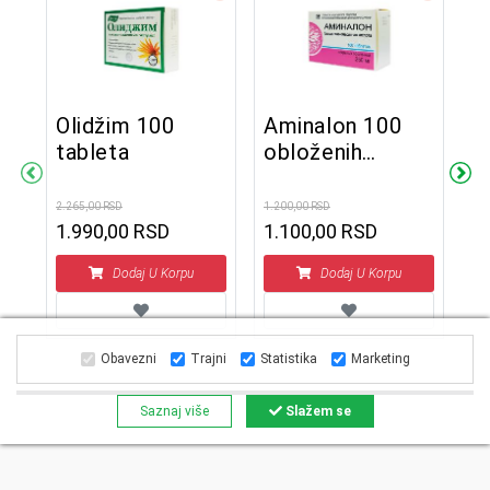
Olidžim 100
Aminalon 100
tableta
obloženih
O
tableta
t
2.265,00 RSD
1.200,00 RSD
1.990,00 RSD
1.100,00 RSD
1.8
1
Dodaj U Korpu
Dodaj U Korpu
Obavezni
Trajni
Statistika
Marketing
Saznaj više
Slažem se