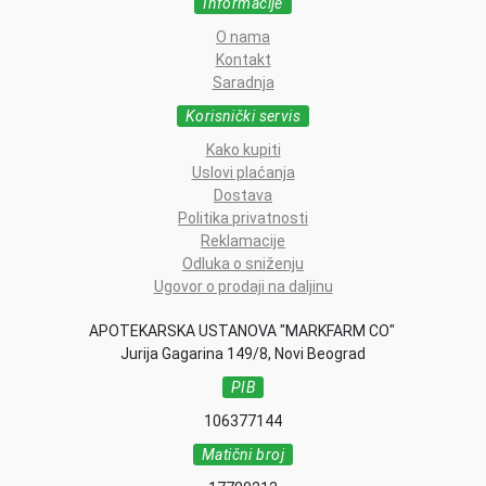
Informacije
O nama
Kontakt
Saradnja
Korisnički servis
Kako kupiti
Uslovi plaćanja
Dostava
Politika privatnosti
Reklamacije
Odluka o sniženju
Ugovor o prodaji na daljinu
APOTEKARSKA USTANOVA "MARKFARM CO"
Jurija Gagarina 149/8, Novi Beograd
PIB
106377144
Matični broj