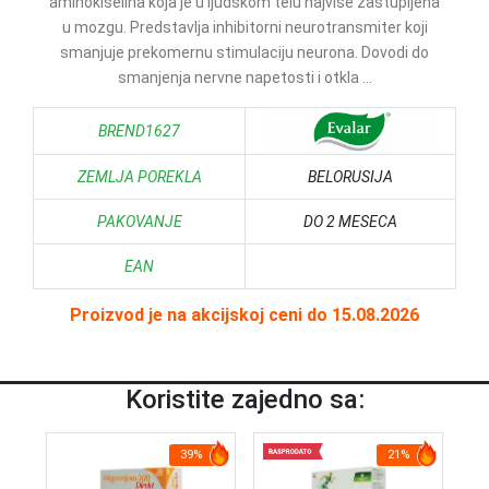
aminokiselina koja je u ljudskom telu najviše zastupljena
u mozgu. Predstavlja inhibitorni neurotransmiter koji
smanjuje prekomernu stimulaciju neurona. Dovodi do
smanjenja nervne napetosti i otkla ...
BREND1627
ZEMLJA POREKLA
BELORUSIJA
PAKOVANJE
DO 2 MESECA
EAN
Proizvod je na akcijskoj ceni do 15.08.2026
Koristite zajedno sa:
39%
21%