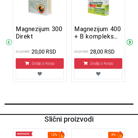
Magnezijum 300
Magnezijum 400
O
Direkt
+ B kompleks
t
Direkt
20,00 RSD
28,00 RSD
33,00 RSD
35,25 RSD
2.2
1
Dodaj U Korpu
Dodaj U Korpu
Slični proizvodi
12%
8%