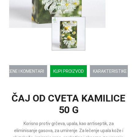
OCENE I KOMENTARI
KUPI PROIZVOD
KARAKTERISTIKE
ČAJ OD CVETA KAMILICE
50 G
Korisno protiv grčeva, upala, kao antiseptik, za
eliminisanje gasova, za umirenje. Za lečenje upala kože i