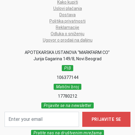
Kako kupiti
Uslovi plaćanja
Dostava
Politika privatnosti
Reklamacije
Odluka o sniženju
Ugovor o prodaji na daljinu
APOTEKARSKA USTANOVA "MARKFARM CO"
Jurija Gagarina 149/8, Novi Beograd
PIB
106377144
Matični broj
17780212
Prijavite se na newsletter
PRIJAVITE SE
Pratite nas na društvenim mrežama