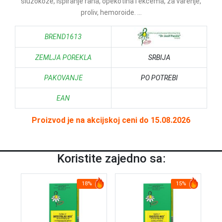
sluzokože, ispiranje rana, opekotina i ekcema, za varenje,
proliv, hemoroide. ...
BREND1613
ZEMLJA POREKLA
SRBIJA
PAKOVANJE
PO POTREBI
EAN
Proizvod je na akcijskoj ceni do 15.08.2026
Koristite zajedno sa:
18%
15%