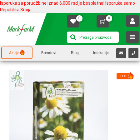
Isporuka za porudžbine iznad 6.000 rsd je besplatna! Isporuka samo
Republika Srbija
0
0
Akcije
Brendovi
Blog
Indikacije
11%