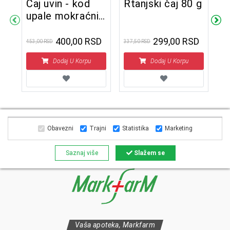
Čaj uvin - kod
Rtanjski čaj 80 g
upale mokraćnih
O
kanala (Čaj br.
k
14) 50 g
400,00 RSD
299,00 RSD
453,00 RSD
337,50 RSD
D
Dodaj U Korpu
Dodaj U Korpu
786
Obavezni
Trajni
Statistika
Marketing
Saznaj više
Slažem se
Vaša apoteka, Markfarm