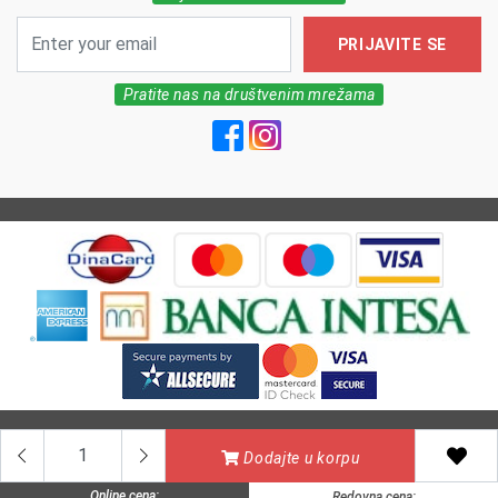
PRIJAVITE SE
Pratite nas na društvenim mrežama
All Rights reserved | MarkFarm Pharmacy 2026
Dodajte u korpu
Online cena:
Redovna cena: