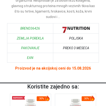
organizma. Neophodan je za biosintezu kolagena,
glavnog strukturnog proteina mnogih vezivnih tkiva kao
što su tetive, ligamenti, hrskavice, kosti, koža, krvni
sudovi i ...
BREND36426
ZEMLJA POREKLA
POLJSKA
PAKOVANJE
PREKO 3 MESECA
EAN
Proizvod je na akcijskoj ceni do 15.08.2026
Koristite zajedno sa:
30%
30%