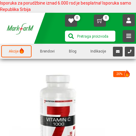
Isporuka za porudžbine iznad 6.000 rsd je besplatna! Isporuka samo
Republika Srbija
0
0
Akcije
Brendovi
Blog
Indikacije
20%