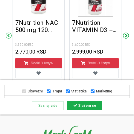
7Nutrition NAC
7Nutrition
500 mg 120
VITAMIN D3 +
7
kapsula
K2MK7 120
0
V
kapsula
3.390,00 RSD
3.600,00 RSD
1
2.770,00 RSD
2.999,00 RSD
k
1.3
Dodaj U Korpu
Dodaj U Korpu
Obavezni
Trajni
Statistika
Marketing
Saznaj više
Slažem se