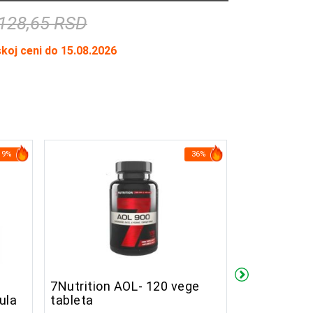
128,65 RSD
skoj ceni do 15.08.2026
19%
36%
7Nutrition AOL- 120 vege
7Nutrition
apsula
tableta
ml