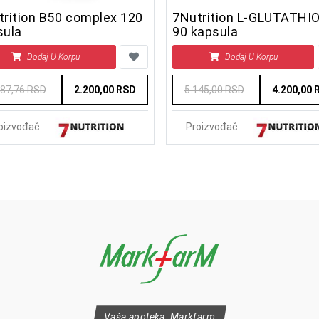
trition B50 complex 120
7Nutrition L-GLUTATHI
sula
90 kapsula
Dodaj U Korpu
Dodaj U Korpu
987,76 RSD
2.200,00 RSD
5.145,00 RSD
4.200,00 
oizvođač:
Proizvođač:
Vaša apoteka, Markfarm