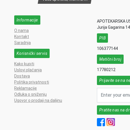
Informacije
APOTEKARSKA U
Jurija Gagarina 1
O nama
Kontakt
PIB
Saradnja
106377144
Korisnički servis
Matični broj
Kako kupiti
17780212
Uslovi plaćanja
Dostava
Prijavite se na n
Politika privatnosti
Reklamacije
Odluka o sniženju
Ugovor o prodaji na daljinu
Pratite nas na 