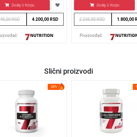
Dodaj U Korpu
Dodaj U Korpu
145,00 RSD
4.200,00 RSD
2.235,00 RSD
1.800,00 
oizvođač:
Proizvođač:
Slični proizvodi
26%