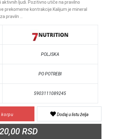
aktivnih ljudi. Pozitivno utiče na pravilno
ve prekomerne kontrakcije.Kalijum je mineral
a praviln ...
POLJSKA
PO POTREBI
5903111089245
 korpu
Dodaj u listu želja
20,00 RSD