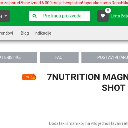
ka za porudžbine iznad 6.000 rsd je besplatna! Isporuka samo Republika
0
Lista želj
je
rendovi
Blog
Indikacije
KTERISTIKE
FAQ
POSTAVI PITAN
7NUTRITION MAG
7%
SHOT 
Dodatak ishrani koji na vrlo jednostavan i 