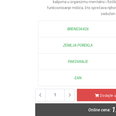
kalijuma u organizmu mentalno i fizički 
funkcionisanje mišića, što sprečava njiho
zadužen z
BREND36426
ZEMLJA POREKLA
PAKOVANJE
EAN
Dodajte u
1
Online cena: