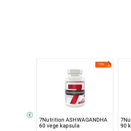
11%
19%
B SHOT 80
7Nutrition ASHWAGANDHA
7Nu
60 vege kapsula
90 