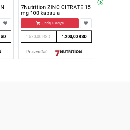
ON
7Nutrition ZINC CITRATE 15
7Nutrition
mg 100 kapsula
kapsula
Dodaj U Korpu
Doda
RSD
1.530,00 RSD
1.200,00 RSD
3.390,00 RS
Proizvođač:
Proizvođač: