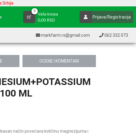
 Srbija
0
Vaša korpa
a
Prijava/Registracija
0,00 RSD
markfarm.rs@gmail.com
062 332 073
JE
OCENE I KOMENTARI
NESIUM+POTASSIUM
100 ML
efikasan način povećava količinu magnezijuma i