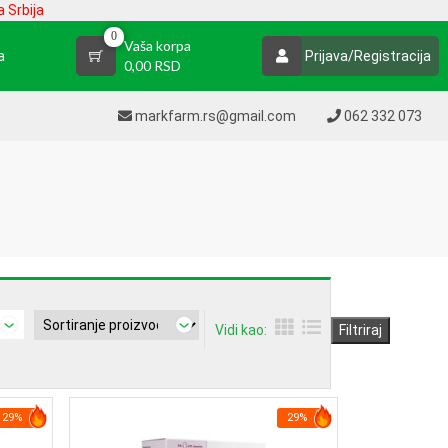
 Srbija
0
Vaša korpa
a
Prijava/Registracija
0,00 RSD
markfarm.rs@gmail.com
062 332 073
Vidi kao:
Filtriraj
29%
29%