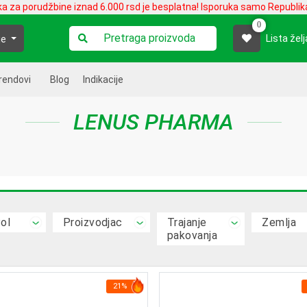
ka za porudžbine iznad 6.000 rsd je besplatna! Isporuka samo Republika
0
Lista želj
je
rendovi
Blog
Indikacije
LENUS PHARMA
ol
Proizvodjac
Trajanje
Zemlja
pakovanja
21%