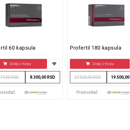
rtil 60 kapsula
Profertil 180 kapsula
Dodaj U Korpu
Dodaj U Korpu
474,50 RSD
8.300,00 RSD
27.525,00 RSD
19.500,0
izvođač:
Proizvođač: