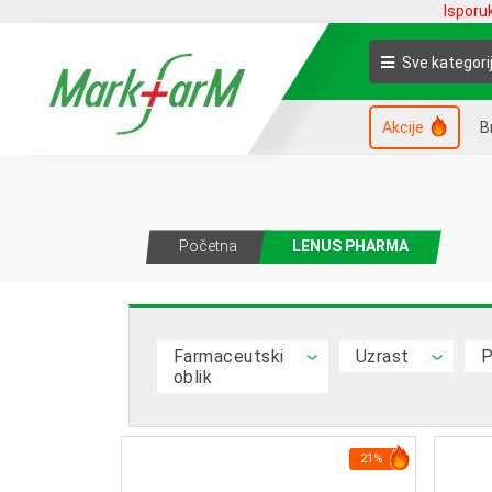
Isporu
Sve kategori
Akcije
B
Početna
LENUS PHARMA
Farmaceutski
Uzrast
P
oblik
21%