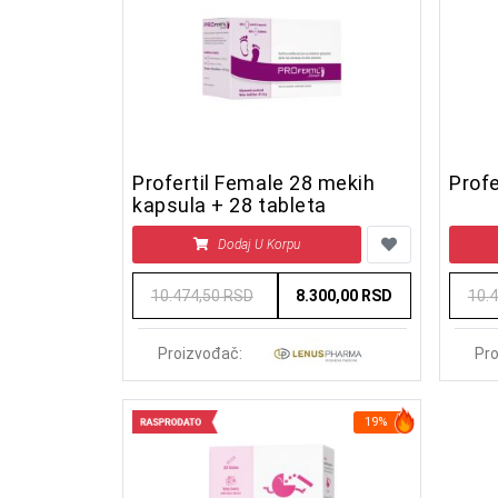
Profertil Female 28 mekih
Profe
kapsula + 28 tableta
Dodaj U Korpu
10.474,50 RSD
8.300,00 RSD
10.
Proizvođač:
Pro
19%