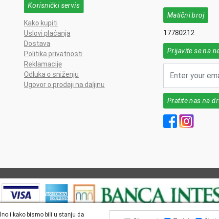
Korisnički servis
Matični broj
Kako kupiti
17780212
Uslovi plaćanja
Dostava
Prijavite se na n
Politika privatnosti
Reklamacije
Odluka o sniženju
Ugovor o prodaji na daljinu
Pratite nas na 
lno i kako bismo bili u stanju da