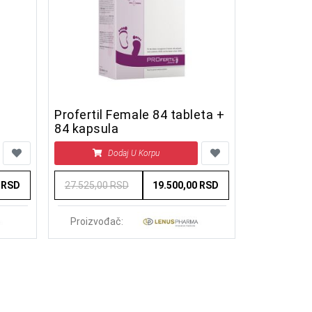
Profertil Female 84 tableta +
84 kapsula
Dodaj U Korpu
0 RSD
27.525,00 RSD
19.500,00 RSD
Proizvođač: