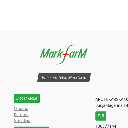
Vaša apoteka, Markfarm
Informacije
APOTEKARSKA U
Jurija Gagarina 1
O nama
Kontakt
PIB
Saradnja
106377144