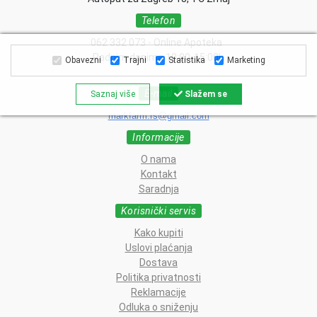
Telefon
062 332 073 - Online Apoteka
Radnim danima 10:00-15:00h
Obavezni
Trajni
Statistika
Marketing
E-mail
Saznaj više
Slažem se
markfarm.rs@gmail.com
Informacije
O nama
Kontakt
Saradnja
Korisnički servis
Kako kupiti
Uslovi plaćanja
Dostava
Politika privatnosti
Reklamacije
Odluka o sniženju