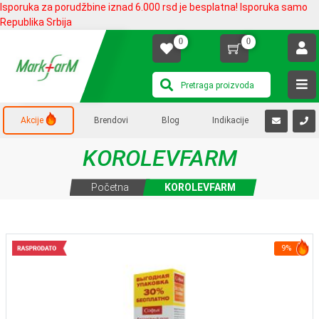
Isporuka za porudžbine iznad 6.000 rsd je besplatna! Isporuka samo
Republika Srbija
0
0
Akcije
Brendovi
Blog
Indikacije
KOROLEVFARM
Početna
KOROLEVFARM
9%