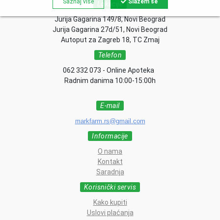
Saznaj više
Slažem se
Lokacije
Jurija Gagarina 149/8, Novi Beograd
Jurija Gagarina 27d/51, Novi Beograd
Autoput za Zagreb 18, TC Zmaj
Telefon
062 332 073 - Online Apoteka
Radnim danima 10:00-15:00h
E-mail
markfarm.rs@gmail.com
Informacije
O nama
Kontakt
Saradnja
Korisnički servis
Kako kupiti
Uslovi plaćanja