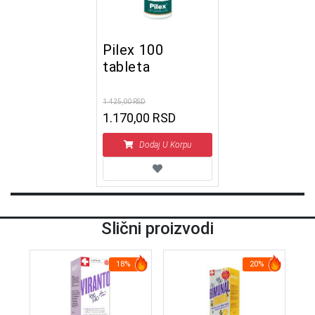
Pilex 100
tableta
1.425,00 RSD
1.170,00 RSD
Dodaj U Korpu
Slični proizvodi
18%
20%