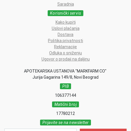
Saradnja
Korisnički servis
Kako kupiti
Uslovi plaćanja
Dostava
Politika privatnosti
Reklamacije
Odluka o sniženju
Ugovor o prodaji na daljinu
APOTEKARSKA USTANOVA "MARKFARM CO"
Jurija Gagarina 149/8, Novi Beograd
PIB
106377144
Matični broj
17780212
Prijavite se na newsletter