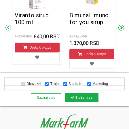
Viranto sirup
Bimunal Imuno
B
100 ml
for you sirup
f
300 ml
t
+
k
840,00 RSD
1.026,00 RSD
1.711,50 RSD
867
r
1.370,00 RSD
D
Dodaj U Korpu
Dodaj U Korpu
Obavezni
Trajni
Statistika
Marketing
Saznaj više
Slažem se