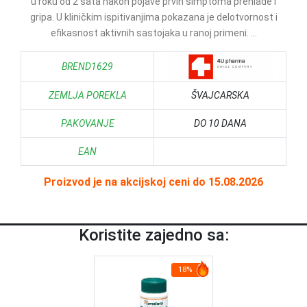
u roku od 2 sata nakon pojave prvih simptoma prehlade i
gripa. U kliničkim ispitivanjima pokazana je delotvornost i
efikasnost aktivnih sastojaka u ranoj primeni. ...
BREND1629
ZEMLJA POREKLA
ŠVAJCARSKA
PAKOVANJE
DO 10 DANA
EAN
Proizvod je na akcijskoj ceni do 15.08.2026
Koristite zajedno sa:
18%