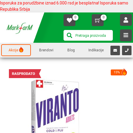
Isporuka za porudžbine iznad 6.000 rsd je besplatna! Isporuka samo
Republika Srbija
0
0
Akcije
Brendovi
Blog
Indikacije
15%