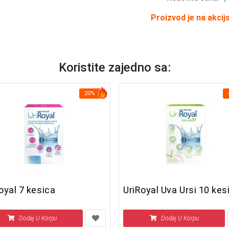
Proizvod je na akcij
Koristite zajedno sa:
20%
oyal 7 kesica
UriRoyal Uva Ursi 10 kes
Dodaj U Korpu
Dodaj U Korpu