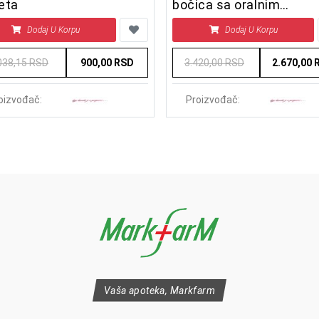
eta
bočica sa oralnim
rastvorom
Dodaj U Korpu
Dodaj U Korpu
038,15 RSD
900,00 RSD
3.420,00 RSD
2.670,00 
oizvođač:
Proizvođač:
Vaša apoteka, Markfarm