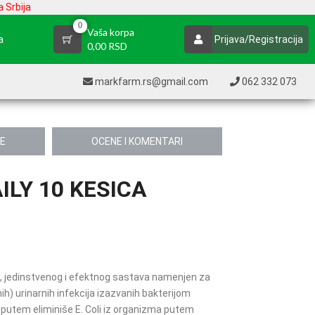
 Srbija
0
Vaša korpa
a
Prijava/Registracija
0,00 RSD
markfarm.rs@gmail.com
062 332 073
JE
OCENE I KOMENTARI
ILY 10 KESICA
vod, jedinstvenog i efektnog sastava namenjen za
ih) urinarnih infekcija izazvanih bakterijom
putem eliminiše E. Coli iz organizma putem