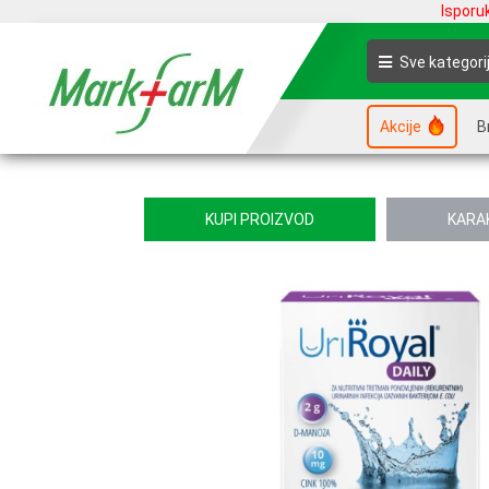
Isporu
Sve kategori
Akcije
B
KUPI PROIZVOD
KARA