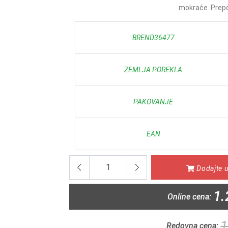
mokraće. Prepo
BREND36477
ZEMLJA POREKLA
PAKOVANJE
EAN
Dodajte u
1.
Online cena:
1
Redovna cena: