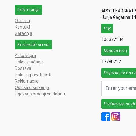
Informacije
APOTEKARSKA U
Jurija Gagarina 1
O nama
Kontakt
PIB
Saradnja
106377144
Korisnički servis
Matični broj
Kako kupiti
17780212
Uslovi plaćanja
Dostava
Prijavite se na n
Politika privatnosti
Reklamacije
Odluka o sniženju
Ugovor o prodaji na daljinu
Pratite nas na 