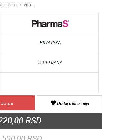
ručena dnevna ...
HRVATSKA
DO 10 DANA
 korpu
Dodaj u listu želja
220,00 RSD
.500,00 RSD