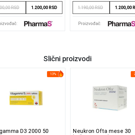
500,00 RSD
1.200,00 RSD
1.190,00 RSD
1.200,00 
oizvođač:
Proizvođač:
Slični proizvodi
13%
agamma D3 2000 50
Neukron Ofta mese 30