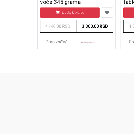
voće 345 grama
tabl
u
Dodaj U Korpu
1.300,00 RSD
4.140,00 RSD
3.300,00 RSD
1.
Proizvođač:
Pr