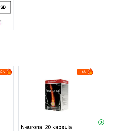
RSD
22%
16%
Neuronal 20 kapsula
Esoxx One 