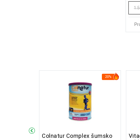
1.
Pr
14%
20%
10 kapsula
Colnatur Complex šumsko
Vit