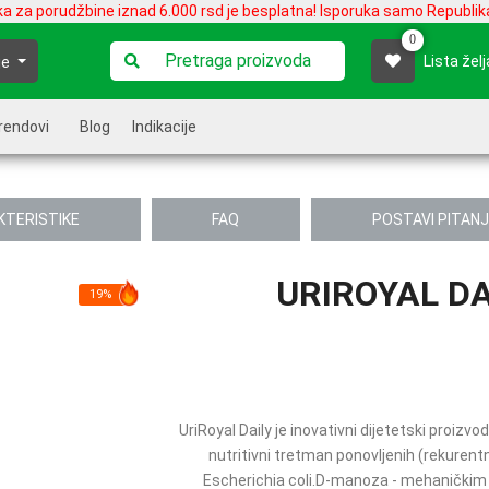
ka za porudžbine iznad 6.000 rsd je besplatna! Isporuka samo Republika
0
Lista želj
je
rendovi
Blog
Indikacije
KTERISTIKE
FAQ
POSTAVI PITAN
URIROYAL DA
19%
UriRoyal Daily je inovativni dijetetski proiz
nutritivni tretman ponovljenih (rekurentn
Escherichia coli.D-manoza - mehaničkim 