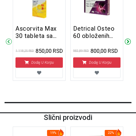
Ascorvita Max
Detrical Osteo
S
30 tableta sa
60 obloženih
t
postepenim
tableta
oslobađanjem
850,00 RSD
800,00 RSD
1.118,25 RSD
983,89 RSD
836
Dodaj U Korpu
Dodaj U Korpu
Slični proizvodi
19%
22%