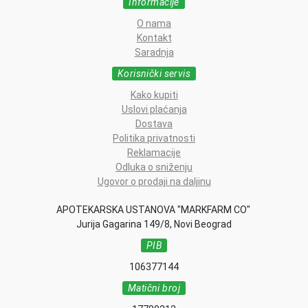
Informacije
O nama
Kontakt
Saradnja
Korisnički servis
Kako kupiti
Uslovi plaćanja
Dostava
Politika privatnosti
Reklamacije
Odluka o sniženju
Ugovor o prodaji na daljinu
APOTEKARSKA USTANOVA "MARKFARM CO"
Jurija Gagarina 149/8, Novi Beograd
PIB
106377144
Matični broj