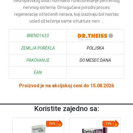
neuropatskog bola i normalno funkcionisanje perifernog
nervnog sistema. Omogućava prirodni proces
regeneracije oštećenih nerava, koji izazivaju bol nastao
usled oštećenja same strukture nerv ...
BREND1633
ZEMLJA POREKLA
POLJSKA
PAKOVANJE
DO MESEC DANA
EAN
Proizvod je na akcijskoj ceni do 15.08.2026
Koristite zajedno sa:
24%
19%