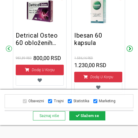
Detrical Osteo
Ibesan 60
60 obloženih
kapsula
F
tableta
2
800,00 RSD
983,89 RSD
1.586,46 RSD
n
1.230,00 RSD
Dodaj U Korpu
1.8
1
Dodaj U Korpu
Obavezni
Trajni
Statistika
Marketing
Saznaj više
Slažem se