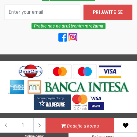
PRIJAVITE SE
Pratite nas na društvenim mrežama
All Rights reserved | MarkFarm Pharmacy 2026
Dodajte u korpu
Online cena:
Redovna cena: