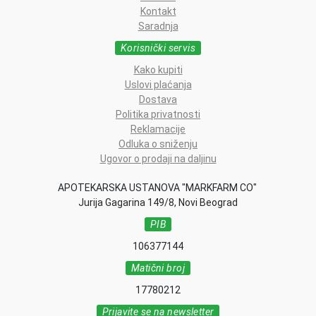
Kontakt
Saradnja
Korisnički servis
Kako kupiti
Uslovi plaćanja
Dostava
Politika privatnosti
Reklamacije
Odluka o sniženju
Ugovor o prodaji na daljinu
APOTEKARSKA USTANOVA "MARKFARM CO"
Jurija Gagarina 149/8, Novi Beograd
PIB
106377144
Matični broj
17780212
Prijavite se na newsletter