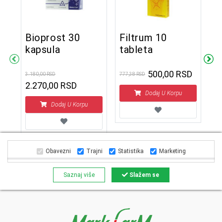
Bioprost 30
Filtrum 10
kapsula
tableta
M
k
500,00 RSD
3.180,00 RSD
777,38 RSD
2.270,00 RSD
Dodaj U Korpu
1.9
1
Dodaj U Korpu
Obavezni
Trajni
Statistika
Marketing
Saznaj više
Slažem se