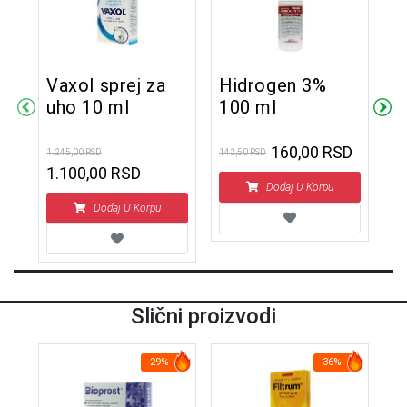
Vaxol sprej za
Hidrogen 3%
O
uho 10 ml
100 ml
A
s
m
SD
160,00 RSD
1.245,00 RSD
142,50 RSD
1.0
1.100,00 RSD
Dodaj U Korpu
Dodaj U Korpu
Slični proizvodi
29%
36%