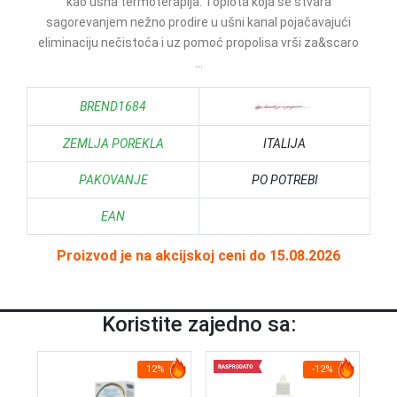
kao ušna termoterapija. Toplota koja se stvara
sagorevanjem nežno prodire u ušni kanal pojačavajući
eliminaciju nečistoća i uz pomoć propolisa vrši za&scaro
...
BREND1684
ZEMLJA POREKLA
ITALIJA
PAKOVANJE
PO POTREBI
EAN
Proizvod je na akcijskoj ceni do 15.08.2026
Koristite zajedno sa:
12%
-12%