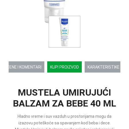
OCENE I KOMENTARI
KUPI PROIZVOD
KARAKTERISTIKE
MUSTELA UMIRUJUĆI
BALZAM ZA BEBE 40 ML
Hladno vreme i suv vazduh u prostorijama mogu da
izazovu poteškoće sa spavanjem kod beba i dece.