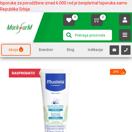
Isporuka za porudžbine iznad 6.000 rsd je besplatna! Isporuka samo
Republika Srbija
0
0
Akcije
Brendovi
Blog
Indikacije
24%