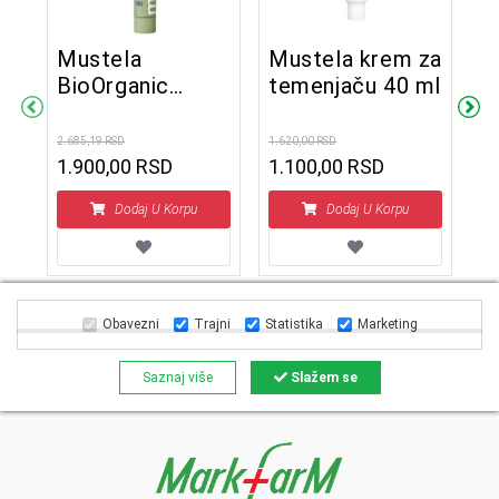
Mustela
Mustela krem za
M
BioOrganic
temenjaču 40 ml
s
Univerzalni
1
na
balzam 75 ml
2.685,19 RSD
1.620,00 RSD
1.0
l
1.900,00 RSD
1.100,00 RSD
Dodaj U Korpu
Dodaj U Korpu
Obavezni
Trajni
Statistika
Marketing
Saznaj više
Slažem se