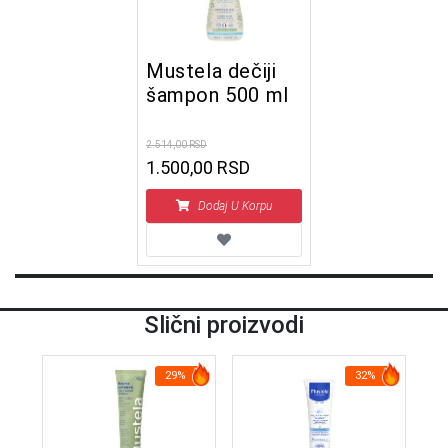
Mustela dečiji
šampon 500 ml
2.514,00 RSD
1.500,00 RSD
Dodaj U Korpu
Slični proizvodi
29%
32%