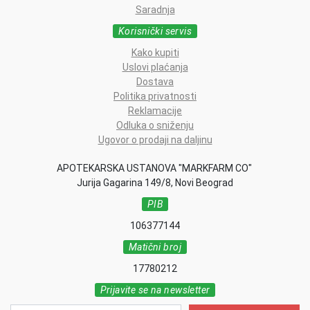
Saradnja
Korisnički servis
Kako kupiti
Uslovi plaćanja
Dostava
Politika privatnosti
Reklamacije
Odluka o sniženju
Ugovor o prodaji na daljinu
APOTEKARSKA USTANOVA "MARKFARM CO"
Jurija Gagarina 149/8, Novi Beograd
PIB
106377144
Matični broj
17780212
Prijavite se na newsletter