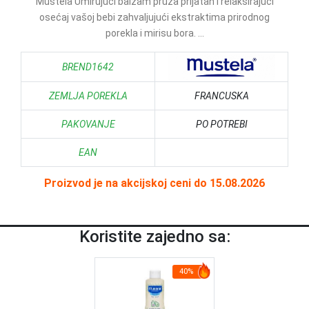
Mustela Umirujući balzam pruža prijatan i relaksirajući
osećaj vašoj bebi zahvaljujući ekstraktima prirodnog
porekla i mirisu bora. ...
BREND1642
ZEMLJA POREKLA
FRANCUSKA
PAKOVANJE
PO POTREBI
EAN
Proizvod je na akcijskoj ceni do 15.08.2026
Koristite zajedno sa:
40%