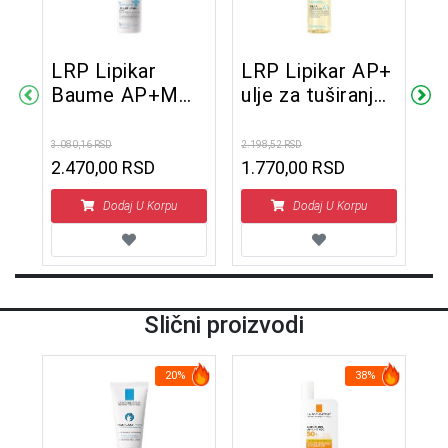
t
LRP Lipikar
LRP Lipikar AP+
L
ml
Baume AP+M
ulje za tuširanje
ul
400 ml
400 ml
2
3.080,16 RSD
2.198,52 RSD
1.4
2.470,00 RSD
1.770,00 RSD
1
Dodaj U Korpu
Dodaj U Korpu
Slični proizvodi
20%
38%