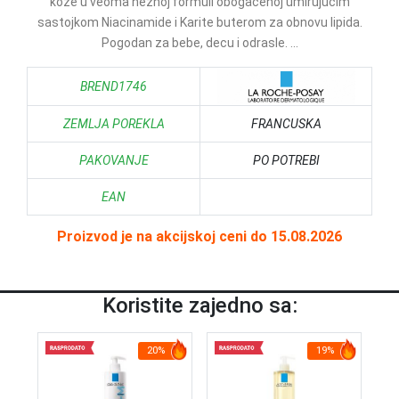
kože u veoma nežnoj formuli obogaćenoj umirujućim
sastojkom Niacinamide i Karite buterom za obnovu lipida.
Pogodan za bebe, decu i odrasle. ...
BREND1746
ZEMLJA POREKLA
FRANCUSKA
PAKOVANJE
PO POTREBI
EAN
Proizvod je na akcijskoj ceni do 15.08.2026
Koristite zajedno sa:
20%
19%