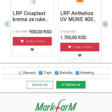
LRP Cicaplast
LRP Anthelios
krema za ruke
UV MUNE 400
L
50 ml
Invisible Fluid
B
SPF50+ 50 ml
950,00 RSD
1.181,10 RSD
2.760,24 RSD
1.700,00 RSD
Dodaj U Korpu
1.4
1
Dodaj U Korpu
Obavezni
Trajni
Statistika
Marketing
Saznaj više
Slažem se