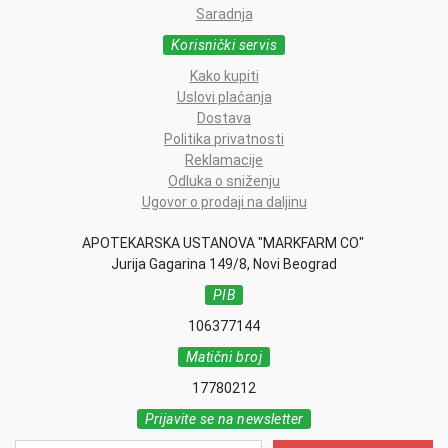
Saradnja
Korisnički servis
Kako kupiti
Uslovi plaćanja
Dostava
Politika privatnosti
Reklamacije
Odluka o sniženju
Ugovor o prodaji na daljinu
APOTEKARSKA USTANOVA "MARKFARM CO"
Jurija Gagarina 149/8, Novi Beograd
PIB
106377144
Matični broj
17780212
Prijavite se na newsletter