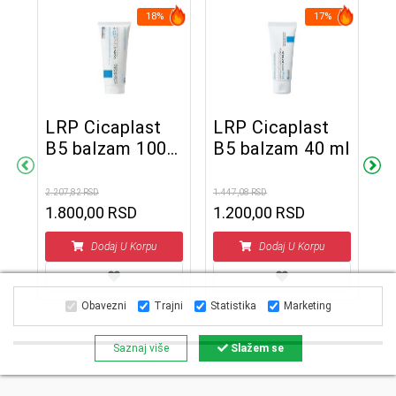
18%
17%
LRP Cicaplast
LRP Cicaplast
L
B5 balzam 100
B5 balzam 40 ml
k
ml
5
2.207,82 RSD
1.447,08 RSD
1.1
1.800,00 RSD
1.200,00 RSD
am
Dodaj U Korpu
Dodaj U Korpu
Obavezni
Trajni
Statistika
Marketing
Saznaj više
Slažem se