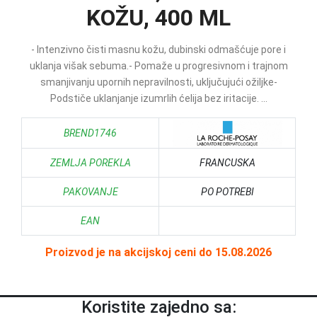
KOŽU, 400 ML
- Intenzivno čisti masnu kožu, dubinski odmašćuje pore i
uklanja višak sebuma.- Pomaže u progresivnom i trajnom
smanjivanju upornih nepravilnosti, uključujući ožiljke-
Podstiče uklanjanje izumrlih ćelija bez iritacije. ...
BREND1746
ZEMLJA POREKLA
FRANCUSKA
PAKOVANJE
PO POTREBI
EAN
Proizvod je na akcijskoj ceni do 15.08.2026
Koristite zajedno sa: