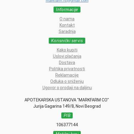
markfarm.rs@gmail.com
Informacije
O nama
Kontakt
Saradnja
Korisnički servis
Kako kupiti
Uslovi plaćanja
Dostava
Politika privatnosti
Reklamacije
Odluka o sniženju
Ugovor o prodaji na daljinu
APOTEKARSKA USTANOVA "MARKFARM CO"
Jurija Gagarina 149/8, Novi Beograd
PIB
106377144