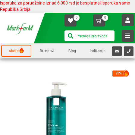
Isporuka za porudžbine iznad 6.000 rsd je besplatna! Isporuka samo
Republika Srbija
0
0
Akcije
Brendovi
Blog
Indikacije
23%