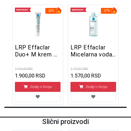
22%
27%
LRP Effaclar
LRP Effaclar
Duo+ M krem 40
Micelarna voda
ml
400 ml
2.436,60 RSD
2.140,61 RSD
1.900,00 RSD
1.570,00 RSD
Dodaj U Korpu
Dodaj U Korpu
Slični proizvodi