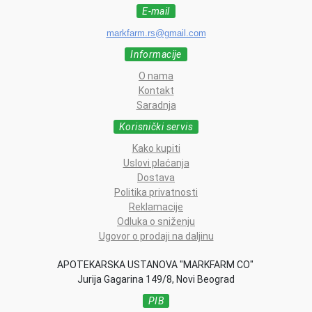
E-mail
markfarm.rs@gmail.com
Informacije
O nama
Kontakt
Saradnja
Korisnički servis
Kako kupiti
Uslovi plaćanja
Dostava
Politika privatnosti
Reklamacije
Odluka o sniženju
Ugovor o prodaji na daljinu
APOTEKARSKA USTANOVA "MARKFARM CO"
Jurija Gagarina 149/8, Novi Beograd
PIB