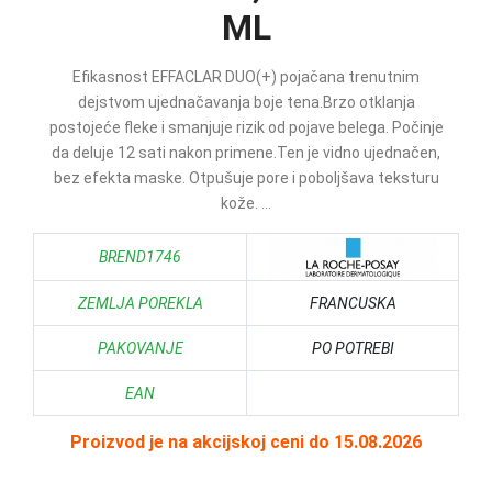
ML
Efikasnost EFFACLAR DUO(+) pojačana trenutnim
dejstvom ujednačavanja boje tena.Brzo otklanja
postojeće fleke i smanjuje rizik od pojave belega. Počinje
da deluje 12 sati nakon primene.Ten je vidno ujednačen,
bez efekta maske. Otpušuje pore i poboljšava teksturu
kože. ...
BREND1746
ZEMLJA POREKLA
FRANCUSKA
PAKOVANJE
PO POTREBI
EAN
Proizvod je na akcijskoj ceni do 15.08.2026