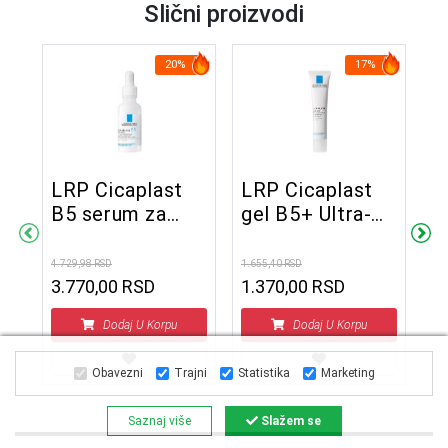
Slični proizvodi
20%
17%
LRP Cicaplast
LRP Cicaplast
B5 serum za
gel B5+ Ultra-
L
dehidriranu i
obnavljajući
I
nadraženu kožu
umirujući balzam
4.729,98 RSD
1.655,40 RSD
u
bez sjaja, 30 ml
za bebe, decu i
3.770,00 RSD
1.370,00 RSD
z
2.2
odrasle 40 ml
p
1
Dodaj U Korpu
Dodaj U Korpu
n
l
Obavezni
Trajni
Statistika
Marketing
m
Saznaj više
Slažem se