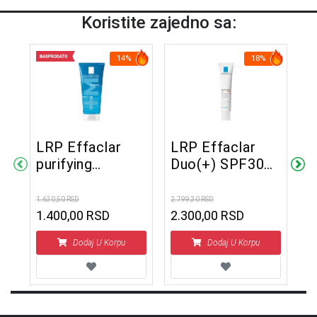
Koristite zajedno sa:
14%
18%
LRP Effaclar
LRP Effaclar
L
purifying
Duo(+) SPF30
M
a
foaming gel 200
korektivna
n
ml
krema 40 ml
m
1.630,50 RSD
2.799,30 RSD
2.5
m
1.400,00 RSD
2.300,00 RSD
1
Dodaj U Korpu
Dodaj U Korpu