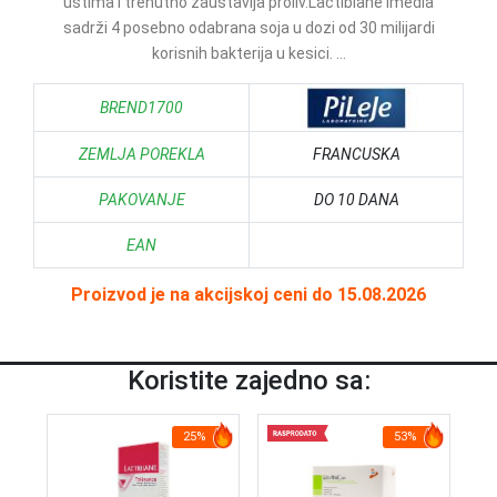
ustima i trenutno zaustavlja proliv.Lactibiane Imedia
sadrži 4 posebno odabrana soja u dozi od 30 milijardi
korisnih bakterija u kesici. ...
BREND1700
ZEMLJA POREKLA
FRANCUSKA
PAKOVANJE
DO 10 DANA
EAN
Proizvod je na akcijskoj ceni do 15.08.2026
Koristite zajedno sa:
25%
53%