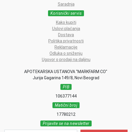
Saradnja
Korisnički servis
Kako kupiti
Uslovi plaćanja
Dostava
Politika privatnosti
Reklamacije
Odluka o sniženju
Ugovor o prodaji na daljinu
APOTEKARSKA USTANOVA "MARKFARM CO"
Jurija Gagarina 149/8, Novi Beograd
PIB
106377144
Matični broj
17780212
Prijavite se na newsletter