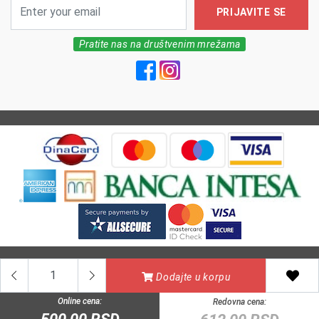
PRIJAVITE SE
Pratite nas na društvenim mrežama
All Rights reserved | MarkFarm Pharmacy 2026
Dodajte u korpu
Online cena:
Redovna cena: