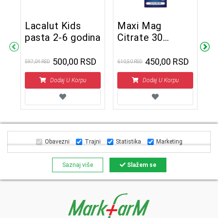
Lacalut Kids
Maxi Mag
P
pasta 2-6 godina
Citrate 30
k
60
tableta
500,00 RSD
450,00 RSD
597,04 RSD
610,50 RSD
1.7
1
Dodaj U Korpu
Dodaj U Korpu
Obavezni
Trajni
Statistika
Marketing
Saznaj više
Slažem se