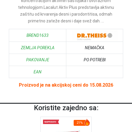
koncentracijom aktivnih sastojaka i dvofaznom
tehnologijom.Lacalut Aktiv Plus predstavlja aktivnu
zaštitu od krvarenja desni i parodontitisa, odmah
primetno zateže desni i daje svež dah. ...
BREND1633
ZEMLJA POREKLA
NEMAČKA
PAKOVANJE
PO POTREBI
EAN
Proizvod je na akcijskoj ceni do 15.08.2026
Koristite zajedno sa:
21%