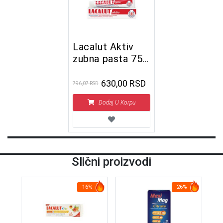
Lacalut Aktiv
zubna pasta 75
ml
630,00 RSD
796,07 RSD
Dodaj U Korpu
Slični proizvodi
16%
26%