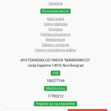
Saradnja
Korisnički servis
Kako kupiti
Uslovi plaćanja
Dostava
Politika privatnosti
Reklamacije
Odluka o sniženju
Ugovor o prodaji na daljinu
APOTEKARSKA USTANOVA "MARKFARM CO"
Jurija Gagarina 149/8, Novi Beograd
PIB
106377144
Matični broj
17780212
Prijavite se na newsletter