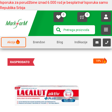
Isporuka za porudžbine iznad 6.000 rsd je besplatna! Isporuka samo
Republika Srbija
0
0
Akcije
Brendovi
Blog
Indikacije
18%