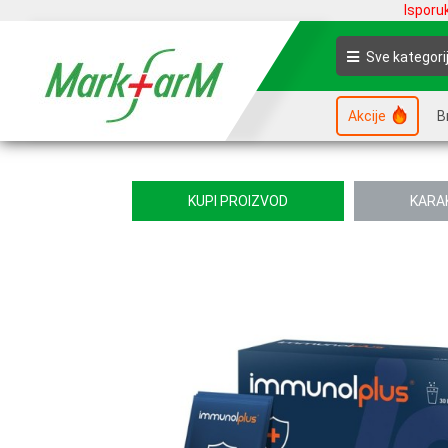
Isporu
Sve kategori
Akcije
B
KUPI PROIZVOD
KARA