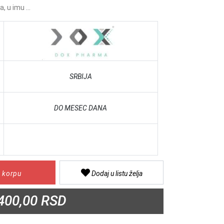
a, u imu ...
SRBIJA
DO MESEC DANA
 korpu
Dodaj u listu želja
400,00 RSD