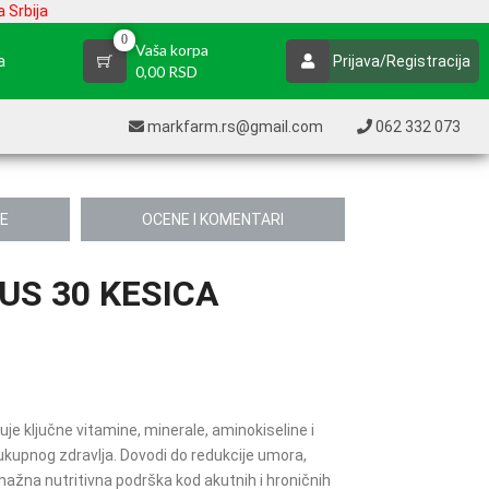
 Srbija
0
Vaša korpa
a
Prijava/Registracija
0,00 RSD
markfarm.rs@gmail.com
062 332 073
JE
OCENE I KOMENTARI
S 30 KESICA
je ključne vitamine, minerale, aminokiseline i
 ukupnog zdravlja. Dovodi do redukcije umora,
nažna nutritivna podrška kod akutnih i hroničnih