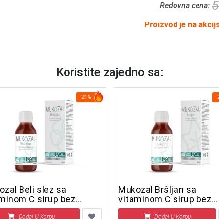
5
Redovna cena:
Proizvod je na akcij
Koristite zajedno sa:
21%
zal Beli slez sa
Mukozal Bršljan sa
aminom C sirup bez
vitaminom C sirup bez
hola i šećera 125 ml
alkohola i šećera 125 ml
Dodaj U Korpu
Dodaj U Korpu