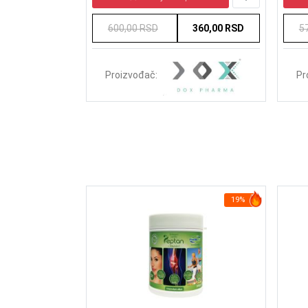
250,00 RSD
600,00 RSD
360,00 RSD
5
Proizvođač:
Pr
20%
19%