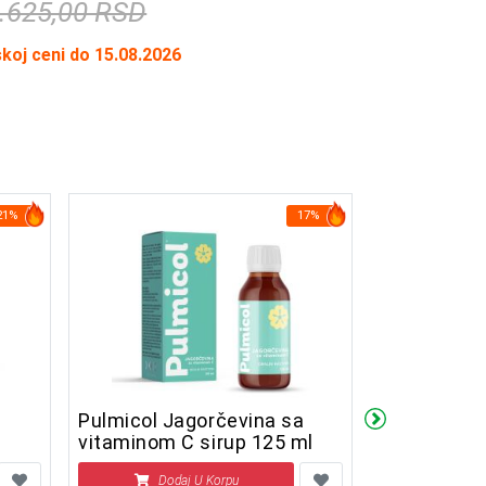
.625,00 RSD
skoj ceni do 15.08.2026
21%
17%
Pulmicol Jagorčevina sa
Pulmicol Br
vitaminom C sirup 125 ml
vitaminom 
Dodaj U Korpu
Doda