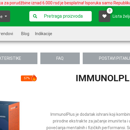
ka za porudžbine iznad 6.000 rsd je besplatna! Isporuka samo Republika
0
Lista želj
je
rendovi
Blog
Indikacije
KTERISTIKE
FAQ
POSTAVI PITAN
IMMUNOLPLU
57%
ImmunolPlus je dodatak ishrani koji kombinu
prirodne ekstrakte za jačanje imuniteta i
povećanja mentalnih i fizičkih performansi. S