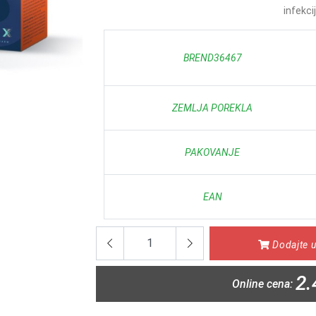
infekcij
BREND36467
ZEMLJA POREKLA
PAKOVANJE
EAN
Dodajte u
2.
Online cena: