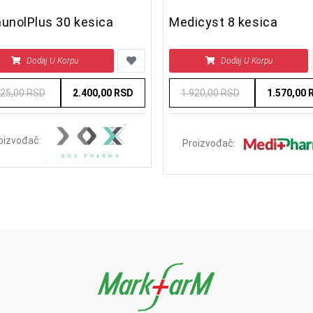
unolPlus 30 kesica
Medicyst 8 kesica
Dodaj U Korpu
Dodaj U Korpu
625,00 RSD
2.400,00 RSD
1.920,00 RSD
1.570,00 
oizvođač:
Proizvođač: