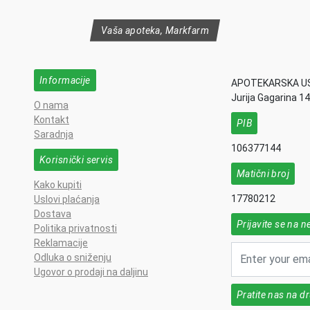
Vaša apoteka, Markfarm
Informacije
APOTEKARSKA U
Jurija Gagarina 1
O nama
Kontakt
PIB
Saradnja
106377144
Korisnički servis
Matični broj
Kako kupiti
17780212
Uslovi plaćanja
Dostava
Prijavite se na n
Politika privatnosti
Reklamacije
Odluka o sniženju
Ugovor o prodaji na daljinu
Pratite nas na 