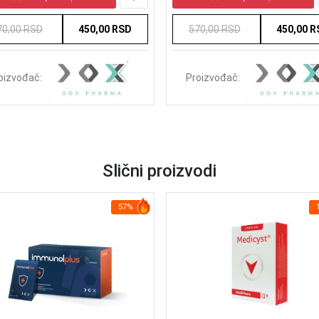
70,00 RSD
450,00 RSD
570,00 RSD
450,00 
oizvođač:
Proizvođač:
Slični proizvodi
57%