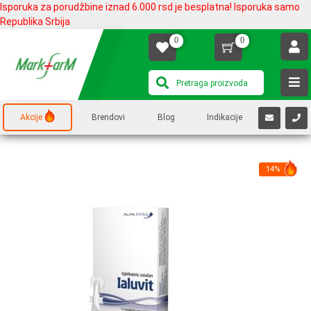
Isporuka za porudžbine iznad 6.000 rsd je besplatna! Isporuka samo
Republika Srbija
0
0
Akcije
Brendovi
Blog
Indikacije
14%