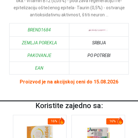
oka.- Vitamin B12 (0,05%) - podržava regeneraciju i re-
epitelizaciju oštećenog epitela- Taurin (0,5%) - ostvaruje
antioksidativnu aktivnost, štiti neuron ...
BREND1684
ZEMLJA POREKLA
SRBIJA
PAKOVANJE
PO POTREBI
EAN
Proizvod je na akcijskoj ceni do 15.08.2026
Koristite zajedno sa:
16%
16%