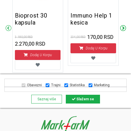
Bioprost 30
Immuno Help 1
kapsula
kesica
e
F
t
170,00 RSD
3.180,00 RSD
234,00 RSD
2.270,00 RSD
Dodaj U Korpu
777
Dodaj U Korpu
Obavezni
Trajni
Statistika
Marketing
Saznaj više
Slažem se