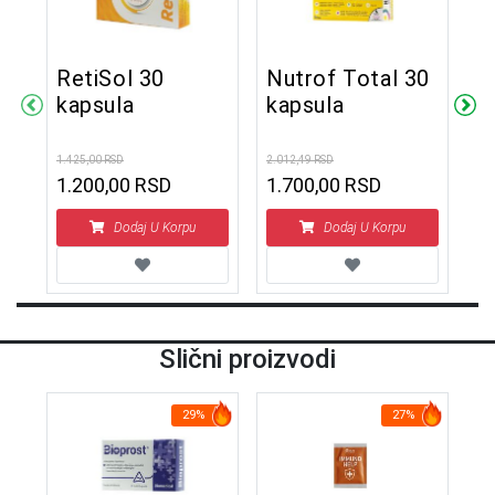
o
RetiSol 30
Nutrof Total 30
N
kapsula
kapsula
m
s
r
1.425,00 RSD
2.012,49 RSD
3.4
1.200,00 RSD
1.700,00 RSD
2
Dodaj U Korpu
Dodaj U Korpu
Slični proizvodi
29%
27%