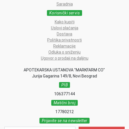
Saradnja
Korisnički servis
Kako kupiti
Uslovi plaćanja
Dostava
Politika privatnosti
Reklamacije
Odluka o sniženju
Ugovor o prodaji na daljinu
APOTEKARSKA USTANOVA "MARKFARM CO"
Jurija Gagarina 149/8, Novi Beograd
PIB
106377144
Matični broj
17780212
Prijavite se na newsletter