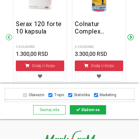
Serax 120 forte
Colnatur
10 kapsula
Complex
I
šumsko voće
3
345 grama
1.515,00 RSD
4.140,00 RSD
1.300,00 RSD
3.300,00 RSD
6.6
2
Dodaj U Korpu
Dodaj U Korpu
Obavezni
Trajni
Statistika
Marketing
Saznaj više
Slažem se