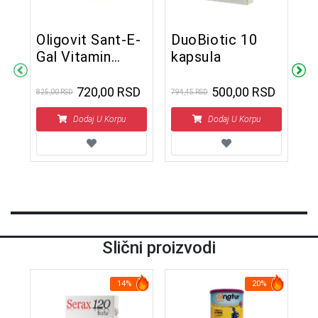
Oligovit Sant-E-
DuoBiotic 10
Gal Vitamin
kapsula
S
E100 mg 30
g
A
tableta za
720,00 RSD
500,00 RSD
825,00 RSD
794,45 RSD
1
žvakanje
D
Dodaj U Korpu
Dodaj U Korpu
4.1
2
Slični proizvodi
14%
20%