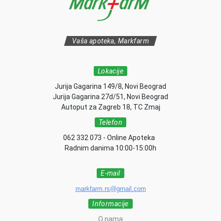
Vaša apoteka, Markfarm
Lokacije
Jurija Gagarina 149/8, Novi Beograd
Jurija Gagarina 27d/51, Novi Beograd
Autoput za Zagreb 18, TC Zmaj
Telefon
062 332 073 - Online Apoteka
Radnim danima 10:00-15:00h
E-mail
markfarm.rs@gmail.com
Informacije
O nama