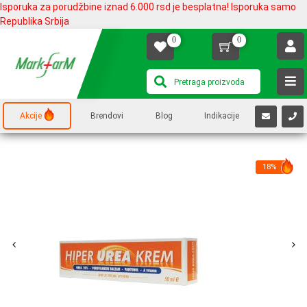
Isporuka za porudžbine iznad 6.000 rsd je besplatna! Isporuka samo
Republika Srbija
0
0
Akcije
Brendovi
Blog
Indikacije
18%