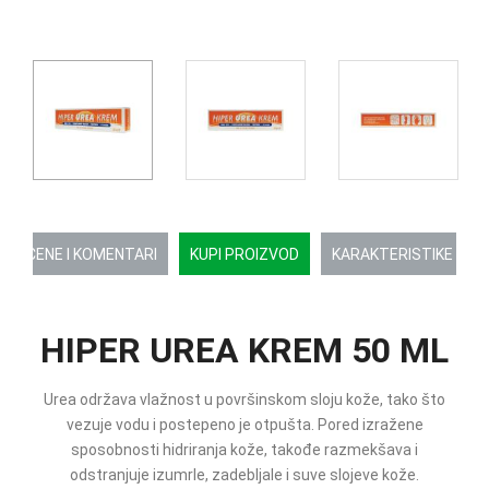
OCENE I KOMENTARI
KUPI PROIZVOD
KARAKTERISTIKE
HIPER UREA KREM 50 ML
Urea održava vlažnost u površinskom sloju kože, tako što
vezuje vodu i postepeno je otpušta. Pored izražene
sposobnosti hidriranja kože, takođe razmekšava i
odstranjuje izumrle, zadebljale i suve slojeve kože.