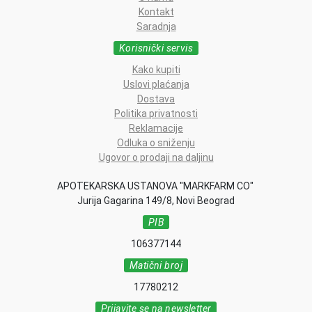
Kontakt
Saradnja
Korisnički servis
Kako kupiti
Uslovi plaćanja
Dostava
Politika privatnosti
Reklamacije
Odluka o sniženju
Ugovor o prodaji na daljinu
APOTEKARSKA USTANOVA "MARKFARM CO"
Jurija Gagarina 149/8, Novi Beograd
PIB
106377144
Matični broj
17780212
Prijavite se na newsletter