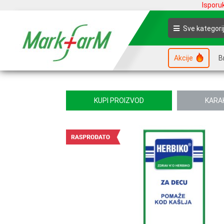
Isporu
Sve kategori
Akcije
B
KUPI PROIZVOD
KARA