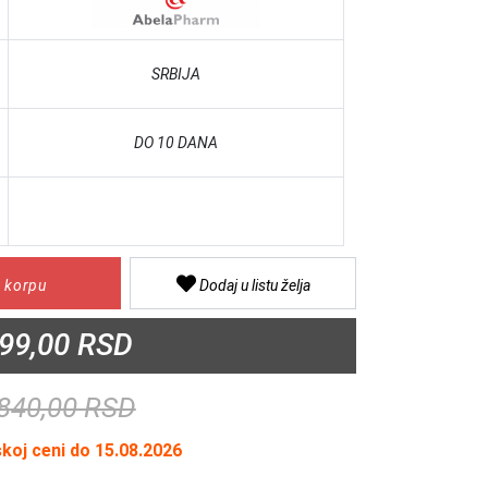
SRBIJA
DO 10 DANA
 korpu
Dodaj u listu želja
99,00 RSD
840,00 RSD
skoj ceni do 15.08.2026