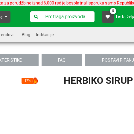
ka za porudžbine iznad 6.000 rsd je besplatna! Isporuka samo Republika
0
Lista želj
je
rendovi
Blog
Indikacije
KTERISTIKE
FAQ
POSTAVI PITAN
HERBIKO SIRUP
17%
.