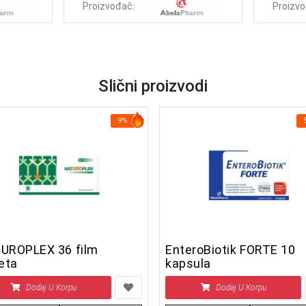
Proizvođač:
Proizvo
Slični proizvodi
9%
OPLEX 36 film
EnteroBiotik FORTE 10
eta
kapsula
Dodaj U Korpu
Dodaj U Korpu