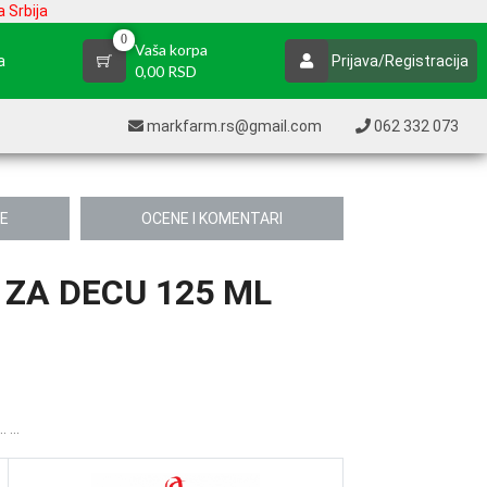
 Srbija
0
Vaša korpa
a
Prijava/Registracija
0,00 RSD
markfarm.rs@gmail.com
062 332 073
JE
OCENE I KOMENTARI
 ZA DECU 125 ML
.. ...