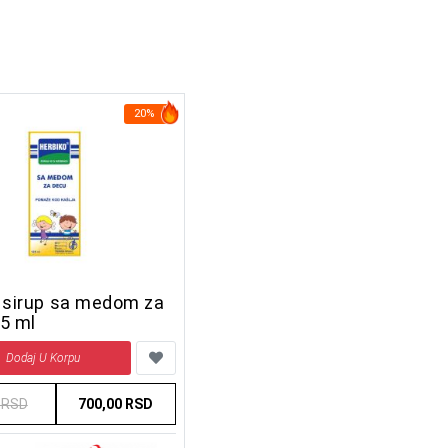
20%
 sirup sa medom za
5 ml
Dodaj U Korpu
 RSD
700,00 RSD