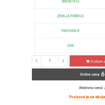
BREND1655
ZEMLJA POREKLA
PAKOVANJE
EAN
Dodajte u
6
Online cena:
Redovna cena:
Proizvod je na akcij