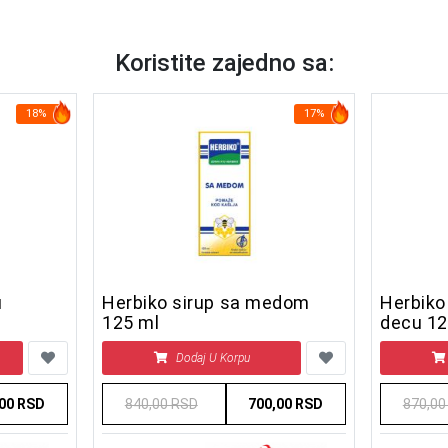
Koristite zajedno sa:
18%
17%
u
Herbiko sirup sa medom
Herbiko
125 ml
decu 12
Dodaj U Korpu
,00 RSD
840,00 RSD
700,00 RSD
870,00