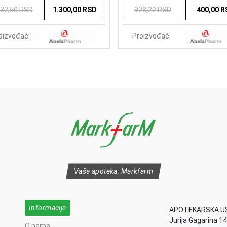
432,50 RSD
1.300,00 RSD
928,22 RSD
400,00 
oizvođač:
Proizvođač:
Vaša apoteka, Markfarm
Informacije
APOTEKARSKA U
Jurija Gagarina 1
O nama