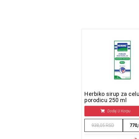
Herbiko sirup za cel
porodicu 250 ml
Dodaj U Korpu
938,05 RSD
770