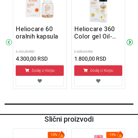
Heliocare 60
Heliocare 360
oralnih kapsula
Color gel Oil-
H
free BRONZE
ol
g
SPF 50+ 50 ml
5.133,00 RSD
3.628,50 RSD
um
5
4.300,00 RSD
1.800,00 RSD
3.6
1
Dodaj U Korpu
Dodaj U Korpu
Slični proizvodi
13%
19%