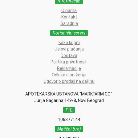
Informacije
O nama
Kontakt
Saradnja
Korisnički servis
Kako kupiti
Uslovi plaćanja
Dostava
Politika privatnosti
Reklamacije
Odluka o sniženju
Ugovor o prodaji na daljinu
APOTEKARSKA USTANOVA "MARKFARM CO"
Jurija Gagarina 149/8, Novi Beograd
PIB
106377144
Matični broj