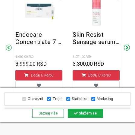
Endocare
Skin Resist
Concentrate 7 x
Sensage serum
H
1 ml
30 ml
r
A
4.602,00 RSD
4.071,00 RSD
S
3.999,00 RSD
3.300,00 RSD
3.6
1
Dodaj U Korpu
Dodaj U Korpu
Obavezni
Trajni
Statistika
Marketing
Saznaj više
Slažem se