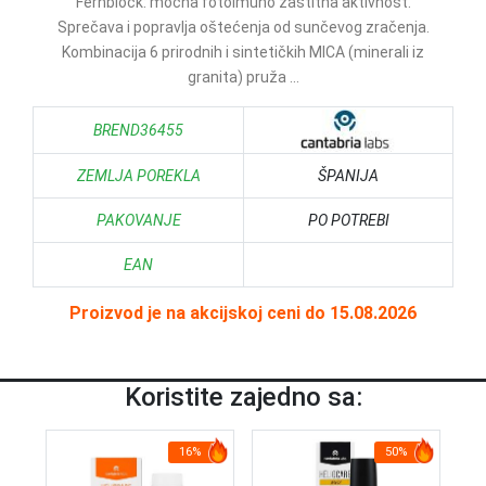
Fernblock: moćna fotoimuno zaštitna aktivnost.
Sprečava i popravlja oštećenja od sunčevog zračenja.
Kombinacija 6 prirodnih i sintetičkih MICA (minerali iz
granita) pruža ...
BREND36455
ZEMLJA POREKLA
ŠPANIJA
PAKOVANJE
PO POTREBI
EAN
Proizvod je na akcijskoj ceni do 15.08.2026
Koristite zajedno sa:
16%
50%