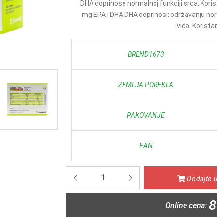
DHA doprinose normalnoj funkciji srca. Kor
mg EPA i DHA.DHA doprinosi: održavanju no
vida. Koristan
BREND1673
ZEMLJA POREKLA
PAKOVANJE
EAN
Dodajte u
8
Online cena: