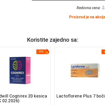
1
Redovna cena:
Proizvod je na akcij
Koristite zajedno sa:
39%
will Cognirex 20 kesica
Lactoflorene Plus 7 boč
K 02.2026)