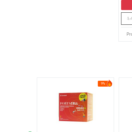
1.
Pr
39%
9%