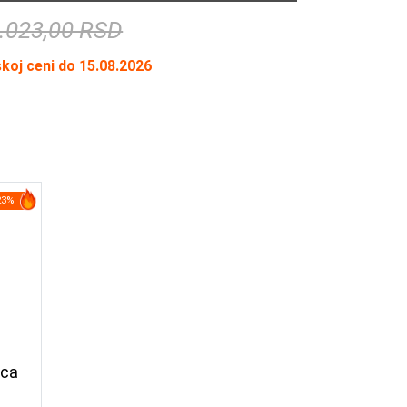
.023,00 RSD
skoj ceni do 15.08.2026
23%
ica