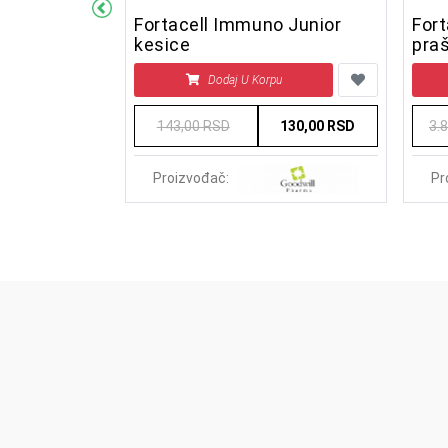
ill RAPID
Fortacell Immuno Junior
Fort
rastvor 20
kesice
praš
kes
u
Dodaj U Korpu
500,00 RSD
143,00 RSD
130,00 RSD
3.
Proizvođač:
Pr