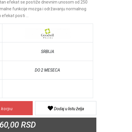
istan efekat se postiže dnevnim unosom od 250
rmalne funkcije mozga i održavanju normalnog
 efekat posti ...
SRBIJA
DO 2 MESECA
 korpu
Dodaj u listu želja
60,00 RSD