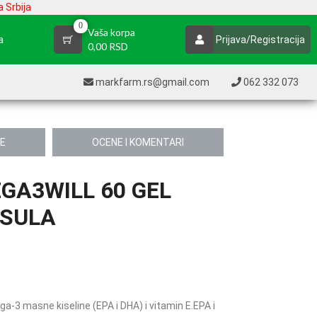
 Srbija
0
Vaša korpa
a
Prijava/Registracija
0,00 RSD
markfarm.rs@gmail.com
062 332 073
JE
OCENE I KOMENTARI
GA3WILL 60 GEL
SULA
ga-3 masne kiseline (EPA i DHA) i vitamin E.EPA i