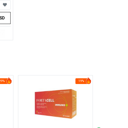
RSD
29%
19%