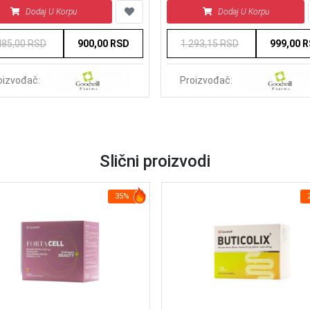
Dodaj U Korpu
Dodaj U Korpu
485,00 RSD
900,00 RSD
1.293,15 RSD
999,00 
oizvođač:
Proizvođač:
Slični proizvodi
35%