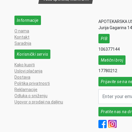
Informacije
APOTEKARSKA U
Jurija Gagarina 1
O nama
Kontakt
PIB
Saradnja
106377144
Korisnički servis
Matični broj
Kako kupiti
17780212
Uslovi plaćanja
Dostava
Prijavite se na n
Politika privatnosti
Reklamacije
Odluka o sniženju
Ugovor o prodaji na daljinu
Pratite nas na 