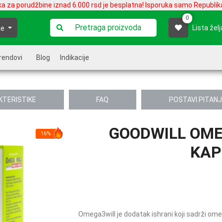
ka za porudžbine iznad 6.000 rsd je besplatna! Isporuka samo Republika
0
Lista želj
je
rendovi
Blog
Indikacije
KTERISTIKE
FAQ
POSTAVI PITAN
GOODWILL OME
16%
KAP
Omega3will je dodatak ishrani koji sadrži ome