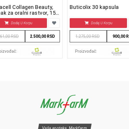
acell Collagen Beauty,
Buticolix 30 kapsula
ak za oralni rastvor, 15
ica
Dodaj U Korpu
Dodaj U Korpu
861,00 RSD
2.500,00 RSD
1.275,00 RSD
900,00 
oizvođač:
Proizvođač:
Vaša apoteka, Markfarm