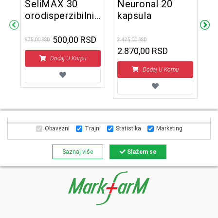
SeliMAX 30
Neuronal 20
orodisperzibilnih
kapsula
C
tableta
k
500,00 RSD
975,00 RSD
3.435,00 RSD
2.870,00 RSD
ra
Dodaj U Korpu
3.5
2
Dodaj U Korpu
Obavezni
Trajni
Statistika
Marketing
Saznaj više
Slažem se