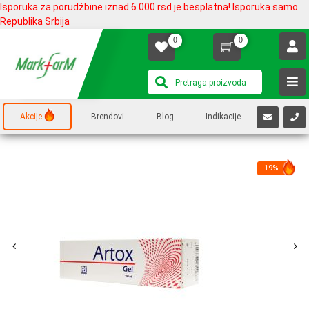
Isporuka za porudžbine iznad 6.000 rsd je besplatna! Isporuka samo
Republika Srbija
0
0
Akcije
Brendovi
Blog
Indikacije
19%