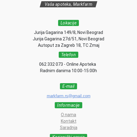
Vaša apoteka, Markfarm
Lokacije
Jurija Gagarina 149/8, Novi Beograd
Jurija Gagarina 27d/51, Novi Beograd
Autoput za Zagreb 18, TC Zmaj
Telefon
062 332 073 - Online Apoteka
Radnim danima 10:00-15:00h
E-mail
markfarm.rs@gmail.com
Informacije
O nama
Kontakt
Saradnja