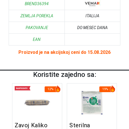
BREND36394
ZEMLJA POREKLA
ITALIJA
PAKOVANJE
DO MESEC DANA
EAN
Proizvod je na akcijskoj ceni do 15.08.2026
Koristite zajedno sa:
12%
19%
Zavoj Kaliko
Sterilna
M