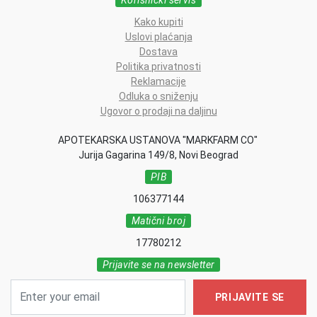
Korisnički servis
Kako kupiti
Uslovi plaćanja
Dostava
Politika privatnosti
Reklamacije
Odluka o sniženju
Ugovor o prodaji na daljinu
APOTEKARSKA USTANOVA "MARKFARM CO"
Jurija Gagarina 149/8, Novi Beograd
PIB
106377144
Matični broj
17780212
Prijavite se na newsletter
PRIJAVITE SE