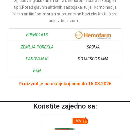
zglobova: glukozamin sulfat, hondroitin sulfat i kolagen
tip II.Pored glavnih aktivnih sastojaka, tu je i kombinacija
biljnih antiinflamatornih supstanci na bazi ekstakta: kore
bele vrbe, rizom ...
BREND1618
ZEMLJA POREKLA
SRBIJA
PAKOVANJE
DO MESEC DANA
EAN
Proizvod je na akcijskoj ceni do 15.08.2026
Koristite zajedno sa:
30%