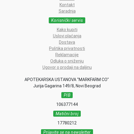
Kontakt
Saradnja
Korisnički servis
Kako kupiti
Uslovi plaćanja
Dostava
Politika privatnosti
Reklamacije
Odluka o sniženju
Ugovor o prodaji na daljinu
APOTEKARSKA USTANOVA "MARKFARM CO"
Jurija Gagarina 149/8, Novi Beograd
PIB
106377144
Matični broj
17780212
Prijavite se na newsletter