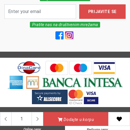
PRIJAVITE SE
Pratite nas na društvenim mrežama
All Rights reserved | MarkFarm Pharmacy 2026
Dodajte u korpu
Online cena:
Redovna cena: