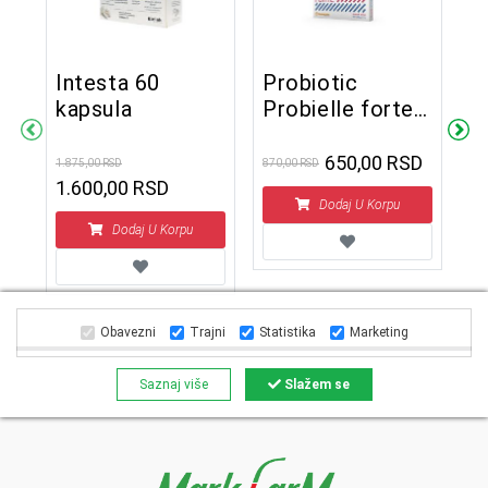
Intesta 60
Probiotic
S
kapsula
Probielle forte
g
10 kapsula
k
650,00 RSD
1.875,00 RSD
870,00 RSD
2.3
1.600,00 RSD
2
Dodaj U Korpu
Dodaj U Korpu
Obavezni
Trajni
Statistika
Marketing
Saznaj više
Slažem se