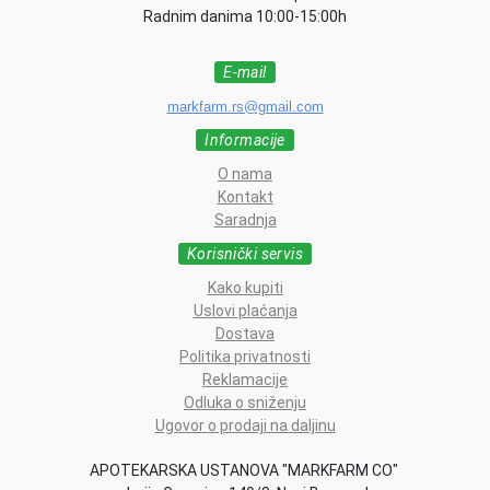
Radnim danima 10:00-15:00h
E-mail
markfarm.rs@gmail.com
Informacije
O nama
Kontakt
Saradnja
Korisnički servis
Kako kupiti
Uslovi plaćanja
Dostava
Politika privatnosti
Reklamacije
Odluka o sniženju
Ugovor o prodaji na daljinu
APOTEKARSKA USTANOVA "MARKFARM CO"