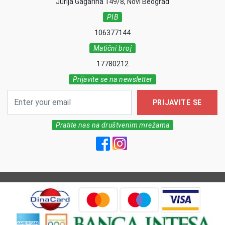
Jurija Gagarina 149/8, Novi Beograd
PIB
106377144
Matični broj
17780212
Prijavite se na newsletter
PRIJAVITE SE
Pratite nas na društvenim mrežama