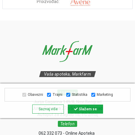
Proizvođač:
Vaša apoteka, Markfarm
Lokacije
Obavezni
Trajni
Statistika
Marketing
Jurija Gagarina 149/8, Novi Beograd
Jurija Gagarina 27d/51, Novi Beograd
Saznaj više
Slažem se
Autoput za Zagreb 18, TC Zmaj
Telefon
062 332 073 - Online Apoteka