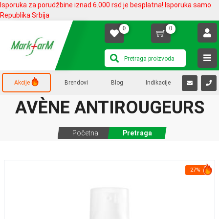
Isporuka za porudžbine iznad 6.000 rsd je besplatna! Isporuka samo
Republika Srbija
0
0
Akcije
Brendovi
Blog
Indikacije
AVÈNE ANTIROUGEURS
Početna
Pretraga
27%